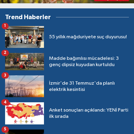
Trend Haberler
1
55 yıllık mağduriyete suç duyurusu!
2
Madde bağımlısı mücadelesi: 3
genç dipsiz kuyudan kurtuldu
3
İzmir'de 31 Temmuz'da planlı
elektrik kesintisi
4
Anket sonuçları açıklandı: YENİ Parti
ilk sırada
5