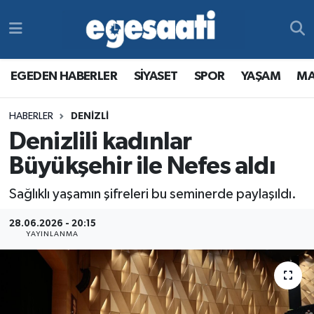
Foto Galeri
SİYASET
EGEDEN HABERLER
Hava Durumu
EGEDEN HABERLER
SİYASET
SPOR
YAŞAM
MA
Video
SPOR
SİYASET
Trafik Durumu
HABERLER
DENİZLİ
Yazarlar
YAŞAM
SPOR
Süper Lig Puan Durumu ve Fikstür
Denizlili kadınlar
MAGAZİN
YAŞAM
Tüm Manşetler
Büyükşehir ile Nefes aldı
Sağlıklı yaşamın şifreleri bu seminerde paylaşıldı.
RESMİ REKLAMLAR
MAGAZİN
Son Dakika Haberleri
28.06.2026 - 20:15
RESMİ REKLAMLAR
Haber Arşivi
YAYINLANMA
Egemax TV