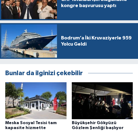
kongre başvurusu yaptı
Bodrum’a İki Kruvaziyerle 959
Yolcu Geldi
Bunlar da ilginizi çekebilir
Meska Sosyal Tesisi tam
Büyükşehir Gökyüzü
kapasite hizmette
Gözlem Şenliği başlıyor