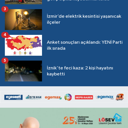
3
İzmir’de elektrik kesintisi yaşanıcak
ilçeler
4
Anket sonuçları açıklandı: YENİ Parti
ilk sırada
5
İznik'te feci kaza: 2 kişi hayatını
kaybetti