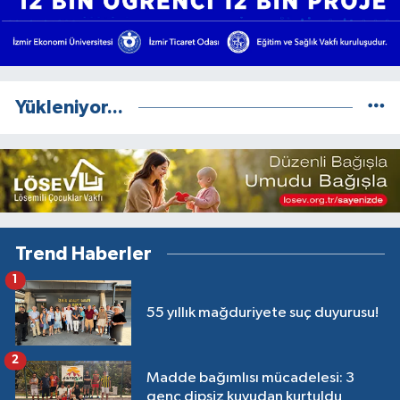
Yükleniyor...
Trend Haberler
1
55 yıllık mağduriyete suç duyurusu!
2
Madde bağımlısı mücadelesi: 3
genç dipsiz kuyudan kurtuldu