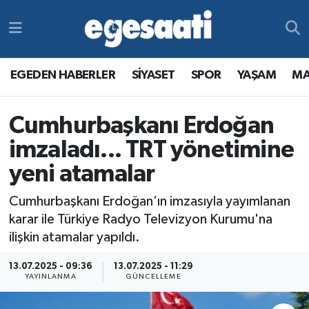
Foto Galeri
SİYASET
EGEDEN HABERLER
Hava Durumu
EGEDEN HABERLER
SİYASET
SPOR
YAŞAM
MA
Video
SPOR
SİYASET
Trafik Durumu
Cumhurbaşkanı Erdoğan
Yazarlar
YAŞAM
SPOR
Süper Lig Puan Durumu ve Fikstür
imzaladı... TRT yönetimine
MAGAZİN
YAŞAM
Tüm Manşetler
yeni atamalar
RESMİ REKLAMLAR
MAGAZİN
Son Dakika Haberleri
Cumhurbaşkanı Erdoğan’ın imzasıyla yayımlanan
karar ile Türkiye Radyo Televizyon Kurumu'na
RESMİ REKLAMLAR
Haber Arşivi
ilişkin atamalar yapıldı.
Egemax TV
13.07.2025 - 09:36
13.07.2025 - 11:29
YAYINLANMA
GÜNCELLEME