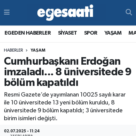
Foto Galeri
SİYASET
EGEDEN HABERLER
Hava Durumu
EGEDEN HABERLER
SİYASET
SPOR
YAŞAM
MA
Video
SPOR
SİYASET
Trafik Durumu
HABERLER
YAŞAM
Yazarlar
YAŞAM
SPOR
Süper Lig Puan Durumu ve Fikstür
Cumhurbaşkanı Erdoğan
MAGAZİN
YAŞAM
Tüm Manşetler
imzaladı... 8 üniversitede 9
bölüm kapatıldı
RESMİ REKLAMLAR
MAGAZİN
Son Dakika Haberleri
Resmi Gazete’de yayımlanan 10025 sayılı karar
RESMİ REKLAMLAR
Haber Arşivi
ile 10 üniversitede 13 yeni bölüm kuruldu, 8
üniversitede 9 bölüm kapatıldı; 3 üniversitede
Egemax TV
birim isimleri değişti.
02.07.2025 - 11:24
YAYINLANMA