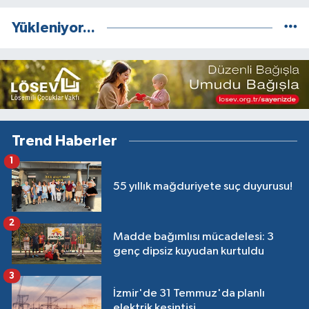
Yükleniyor...
Trend Haberler
1
55 yıllık mağduriyete suç duyurusu!
2
Madde bağımlısı mücadelesi: 3
genç dipsiz kuyudan kurtuldu
3
İzmir'de 31 Temmuz'da planlı
elektrik kesintisi