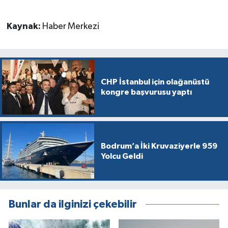
Kaynak:
Haber Merkezi
CHP İstanbul için olağanüstü
kongre başvurusu yaptı
Bodrum’a İki Kruvaziyerle 959
Yolcu Geldi
Bunlar da ilginizi çekebilir