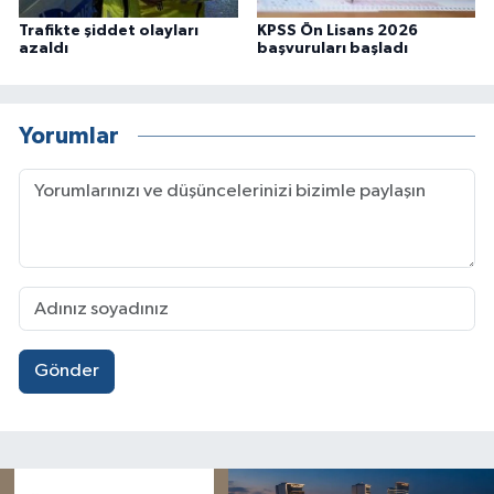
Trafikte şiddet olayları
KPSS Ön Lisans 2026
azaldı
başvuruları başladı
Yorumlar
Gönder