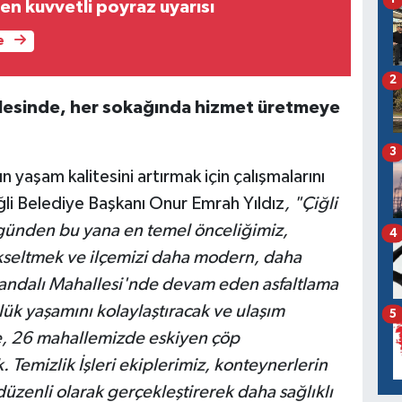
en kuvvetli poyraz uyarısı
e
2
allesinde, her sokağında hizmet üretmeye
3
n yaşam kalitesini artırmak için çalışmalarını
iğli Belediye Başkanı Onur Emrah Yıldız
, "Çiğli
günden bu yana en temel önceliğimiz,
4
ükseltmek ve ilçemizi daha modern, daha
rmandalı Mahallesi'nde devam eden asfaltlama
lük yaşamını kolaylaştıracak ve ulaşım
5
te, 26 mahallemizde eskiyen çöp
. Temizlik İşleri ekiplerimiz, konteynerlerin
zenli olarak gerçekleştirerek daha sağlıklı