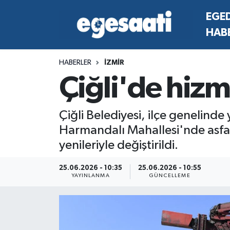
EGE
HAB
Foto Galeri
SİYASET
EGEDEN HABERLER
Hava Durumu
HABERLER
İZMİR
Video
SPOR
SİYASET
Trafik Durumu
Çiğli'de hizm
Yazarlar
YAŞAM
SPOR
Süper Lig Puan Durumu ve Fikstür
Çiğli Belediyesi, ilçe genelinde
MAGAZİN
YAŞAM
Tüm Manşetler
Harmandalı Mahallesi'nde asfal
yenileriyle değiştirildi.
RESMİ REKLAMLAR
MAGAZİN
Son Dakika Haberleri
25.06.2026 - 10:35
25.06.2026 - 10:55
RESMİ REKLAMLAR
Haber Arşivi
YAYINLANMA
GÜNCELLEME
Egemax TV