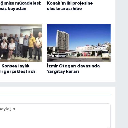
ımlısı mücadelesi:
Konak'ın iki projesine
psiz kuyudan
uluslararası hibe
 Konseyi aylık
İzmir Otogarı davasında
nı gerçekleştirdi
Yargıtay kararı