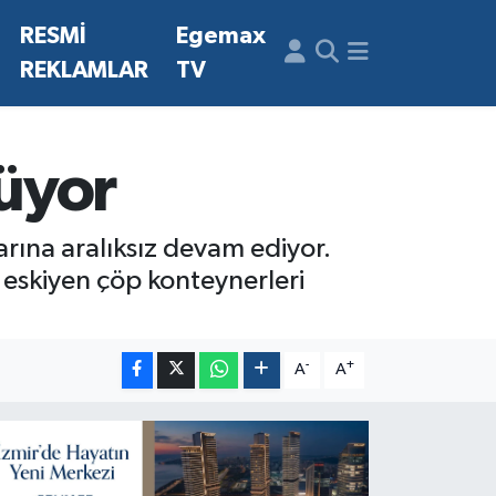
N
RESMİ
Egemax
REKLAMLAR
TV
rüyor
larına aralıksız devam ediyor.
eskiyen çöp konteynerleri
-
+
A
A