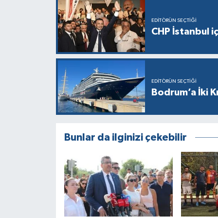
EDITÖRÜN SEÇTIĞI
CHP İstanbul i
EDITÖRÜN SEÇTIĞI
Bodrum’a İki K
Bunlar da ilginizi çekebilir