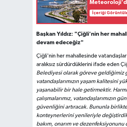
Meteoroloji'd
İçeriği Görüntül
Başkan Yıldız: "Çiğli'nin her mah
devam edeceğiz"
Çiğli'nin her mahallesinde vatandaşları
aralıksız sürdürdüklerini ifade eden Ç
Belediyesi olarak göreve geldiğimiz 
vatandaşlarımızın yaşam kalitesini y
yaşanabilir bir hale getirmektir. Ha
çalışmalarımız, vatandaşlarımızın gün
güvenliğini artıracak. Bununla birlik
konteynerlerini yenileriyle değiştirdik
bakım, onarım ve dezenfeksiyonunu dü