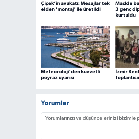
Çiçek’in avukatı: Mesajlar tek
Madde bağ
elden 'montaj' ile üretildi
3 genç di
kurtuldu
Meteoroloji'den kuvvetli
İzmir Kent
poyraz uyarısı
toplantısı
Yorumlar