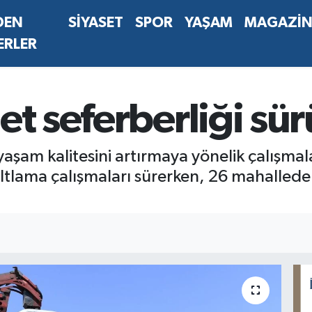
DEN
SİYASET
SPOR
YAŞAM
MAGAZİ
ERLER
et seferberliği sü
 yaşam kalitesini artırmaya yönelik çalışma
tlama çalışmaları sürerken, 26 mahallede 