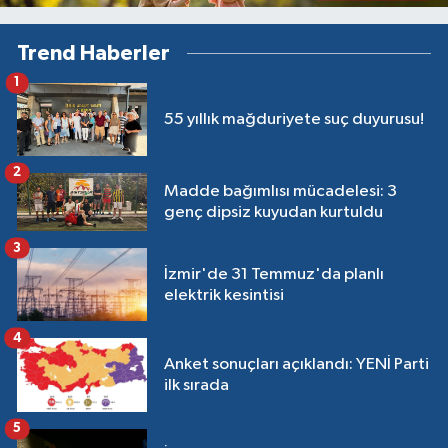
Trend Haberler
1
55 yıllık mağduriyete suç duyurusu!
2
Madde bağımlısı mücadelesi: 3
genç dipsiz kuyudan kurtuldu
3
İzmir'de 31 Temmuz'da planlı
elektrik kesintisi
4
Anket sonuçları açıklandı: YENİ Parti
ilk sırada
5