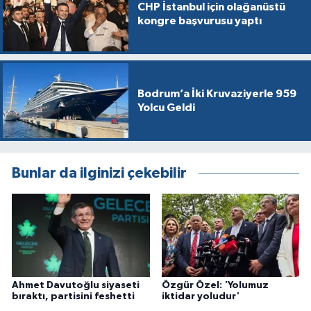
CHP İstanbul için olağanüstü
kongre başvurusu yaptı
Bodrum’a İki Kruvaziyerle 959
Yolcu Geldi
Bunlar da ilginizi çekebilir
Ahmet Davutoğlu siyaseti
Özgür Özel: 'Yolumuz
bıraktı, partisini feshetti
iktidar yoludur'