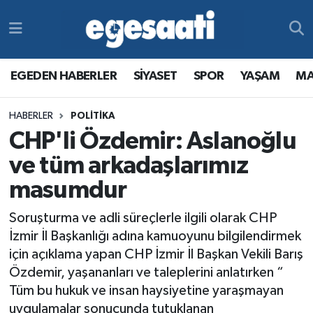
Foto Galeri
SİYASET
EGEDEN HABERLER
Hava Durumu
EGEDEN HABERLER
SİYASET
SPOR
YAŞAM
MA
Video
SPOR
SİYASET
Trafik Durumu
HABERLER
POLITIKA
Yazarlar
YAŞAM
SPOR
Süper Lig Puan Durumu ve Fikstür
CHP'li Özdemir: Aslanoğlu
MAGAZİN
YAŞAM
Tüm Manşetler
ve tüm arkadaşlarımız
masumdur
RESMİ REKLAMLAR
MAGAZİN
Son Dakika Haberleri
Soruşturma ve adli süreçlerle ilgili olarak CHP
RESMİ REKLAMLAR
Haber Arşivi
İzmir İl Başkanlığı adına kamuoyunu bilgilendirmek
için açıklama yapan CHP İzmir İl Başkan Vekili Barış
Egemax TV
Özdemir, yaşananları ve taleplerini anlatırken “
Tüm bu hukuk ve insan haysiyetine yaraşmayan
uygulamalar sonucunda tutuklanan