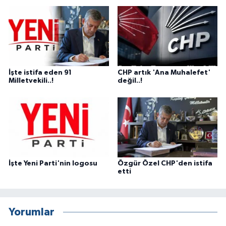
İşte istifa eden 91
CHP artık 'Ana Muhalefet'
Milletvekili..!
değil..!
İşte Yeni Parti'nin logosu
Özgür Özel CHP'den istifa
etti
Yorumlar