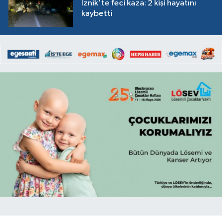
İznik'te feci kaza: 2 kişi hayatını
kaybetti