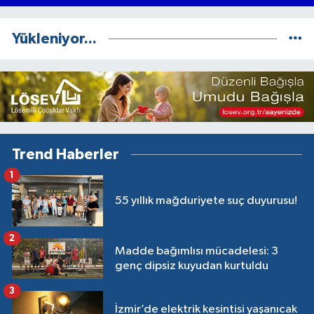
Yükleniyor...
Trend Haberler
1
55 yıllık mağduriyete suç duyurusu!
2
Madde bağımlısı mücadelesi: 3
genç dipsiz kuyudan kurtuldu
3
İzmir’de elektrik kesintisi yaşanıcak