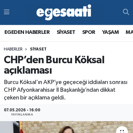
Foto Galeri
SİYASET
EGEDEN HABERLER
Hava Durumu
EGEDEN HABERLER
SİYASET
SPOR
YAŞAM
MA
Video
SPOR
SİYASET
Trafik Durumu
HABERLER
SİYASET
Yazarlar
YAŞAM
SPOR
Süper Lig Puan Durumu ve Fikstür
CHP’den Burcu Köksal
MAGAZİN
YAŞAM
Tüm Manşetler
açıklaması
Burcu Köksal’ın AKP’ye geçeceği iddiaları sonrası
RESMİ REKLAMLAR
MAGAZİN
Son Dakika Haberleri
CHP Afyonkarahisar İl Başkanlığı’ndan dikkat
çeken bir açıklama geldi.
RESMİ REKLAMLAR
Haber Arşivi
07.05.2026 - 16:00
Egemax TV
YAYINLANMA