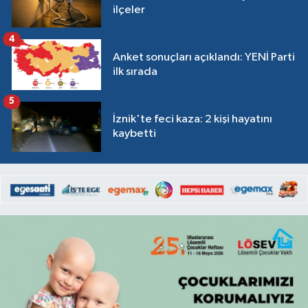
ilçeler
4
Anket sonuçları açıklandı: YENİ Parti
ilk sırada
5
İznik'te feci kaza: 2 kişi hayatını
kaybetti