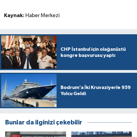
Kaynak:
Haber Merkezi
CHP İstanbul için olağanüstü
kongre başvurusu yaptı
Bodrum’a İki Kruvaziyerle 959
Yolcu Geldi
Bunlar da ilginizi çekebilir