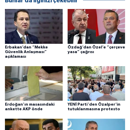
Bunlar da ilginizi çekebilir
Erbakan’dan “Mekke
Özdağ’dan Özel’e “çerçeve
Güvenlik Anlaşması”
yasa” çağrısı
açıklaması
Erdoğan’ın masasındaki
YENİ Parti'den Özalper'in
ankette AKP önde
tutuklanmasına protesto