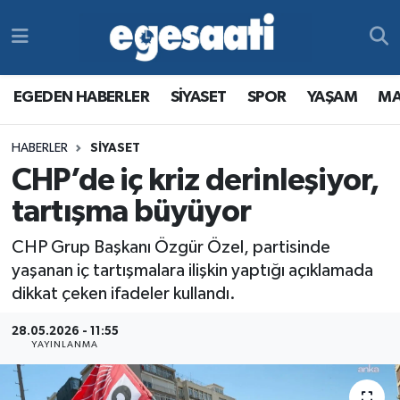
Foto Galeri
SİYASET
EGEDEN HABERLER
Hava Durumu
EGEDEN HABERLER
SİYASET
SPOR
YAŞAM
MA
Video
SPOR
SİYASET
Trafik Durumu
HABERLER
SİYASET
Yazarlar
YAŞAM
SPOR
Süper Lig Puan Durumu ve Fikstür
CHP’de iç kriz derinleşiyor,
MAGAZİN
YAŞAM
Tüm Manşetler
tartışma büyüyor
CHP Grup Başkanı Özgür Özel, partisinde
RESMİ REKLAMLAR
MAGAZİN
Son Dakika Haberleri
yaşanan iç tartışmalara ilişkin yaptığı açıklamada
dikkat çeken ifadeler kullandı.
RESMİ REKLAMLAR
Haber Arşivi
28.05.2026 - 11:55
Egemax TV
YAYINLANMA