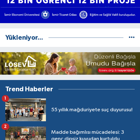
Yükleniyor...
Trend Haberler
1
55 yıllık mağduriyete suç duyurusu!
2
Madde bağımlısı mücadelesi: 3
genç dipsiz kuyudan kurtuldu