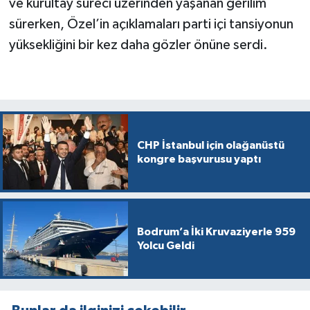
ve kurultay süreci üzerinden yaşanan gerilim
sürerken, Özel’in açıklamaları parti içi tansiyonun
yüksekliğini bir kez daha gözler önüne serdi.
CHP İstanbul için olağanüstü
kongre başvurusu yaptı
Bodrum’a İki Kruvaziyerle 959
Yolcu Geldi