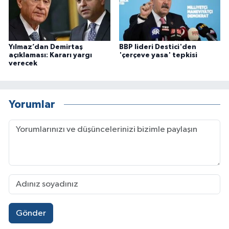
Yılmaz’dan Demirtaş
BBP lideri Destici'den
açıklaması: Kararı yargı
'çerçeve yasa' tepkisi
verecek
Yorumlar
Gönder