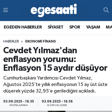
Foto Galeri
SİYASET
EGEDEN HABERLER
Hava Durumu
EGEDEN HABERLER
SİYASET
SPOR
YAŞAM
MA
Video
SPOR
SİYASET
Trafik Durumu
HABERLER
EKONOMİ FİNANS
Yazarlar
YAŞAM
SPOR
Süper Lig Puan Durumu ve Fikstür
Cevdet Yılmaz'dan
MAGAZİN
YAŞAM
Tüm Manşetler
enflasyon yorumu:
Enflasyon 15 aydır düşüyor
RESMİ REKLAMLAR
MAGAZİN
Son Dakika Haberleri
Cumhurbaşkanı Yardımcısı Cevdet Yılmaz,
RESMİ REKLAMLAR
Haber Arşivi
Ağustos 2025’te yıllık enflasyonun 15 ay üst üste
düşerek yüzde 32,95’e gerilediğini açıkladı.
Egemax TV
03.09.2025 - 16:35
03.09.2025 - 16:36
YAYINLANMA
GÜNCELLEME