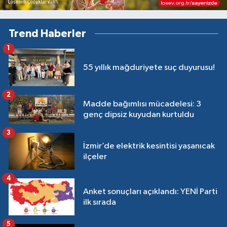
Trend Haberler
1
55 yıllık mağduriyete suç duyurusu!
2
Madde bağımlısı mücadelesi: 3
genç dipsiz kuyudan kurtuldu
3
İzmir’de elektrik kesintisi yaşanıcak
ilçeler
4
Anket sonuçları açıklandı: YENİ Parti
ilk sırada
5