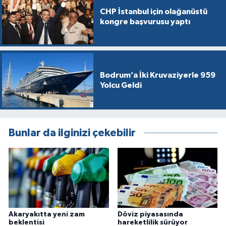
CHP İstanbul için olağanüstü
kongre başvurusu yaptı
Bodrum’a İki Kruvaziyerle 959
Yolcu Geldi
Bunlar da ilginizi çekebilir
Akaryakıtta yeni zam
Döviz piyasasında
beklentisi
hareketlilik sürüyor