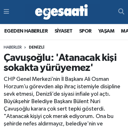
Foto Galeri
SİYASET
EGEDEN HABERLER
Hava Durumu
EGEDEN HABERLER
SİYASET
SPOR
YAŞAM
MA
Video
SPOR
SİYASET
Trafik Durumu
HABERLER
DENİZLİ
Yazarlar
YAŞAM
SPOR
Süper Lig Puan Durumu ve Fikstür
Çavuşoğlu: 'Atanacak kişi
MAGAZİN
YAŞAM
Tüm Manşetler
sokakta yürüyemez'
CHP Genel Merkezi’nin İl Başkanı Ali Osman
RESMİ REKLAMLAR
MAGAZİN
Son Dakika Haberleri
Horzum’u görevden alıp ihraç istemiyle disipline
sevk etmesi, Denizli’de siyasi infiale yol açtı.
RESMİ REKLAMLAR
Haber Arşivi
Büyükşehir Belediye Başkanı Bülent Nuri
Çavuşoğlu karara çok sert tepki gösterdi.
Egemax TV
"Atanacak kişiyi çok merak ediyorum. Ona bu
şehirde nefes aldırmayız, belediye'nin ve