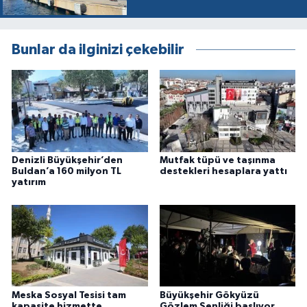
Bunlar da ilginizi çekebilir
Denizli Büyükşehir’den
Mutfak tüpü ve taşınma
Buldan’a 160 milyon TL
destekleri hesaplara yattı
yatırım
Meska Sosyal Tesisi tam
Büyükşehir Gökyüzü
kapasite hizmette
Gözlem Şenliği başlıyor