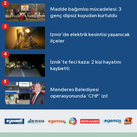
2
Madde bağımlısı mücadelesi: 3
genç dipsiz kuyudan kurtuldu
3
İzmir’de elektrik kesintisi yaşanıcak
ilçeler
4
İznik'te feci kaza: 2 kişi hayatını
kaybetti
5
Menderes Belediyesi
operasyonunda ‘CHP' izi!