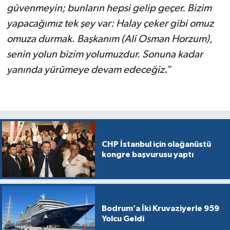
güvenmeyin; bunların hepsi gelip geçer. Bizim
yapacağımız tek şey var: Halay çeker gibi omuz
omuza durmak. Başkanım (Ali Osman Horzum),
senin yolun bizim yolumuzdur. Sonuna kadar
yanında yürümeye devam edeceğiz
.”
CHP İstanbul için olağanüstü
kongre başvurusu yaptı
Bodrum’a İki Kruvaziyerle 959
Yolcu Geldi