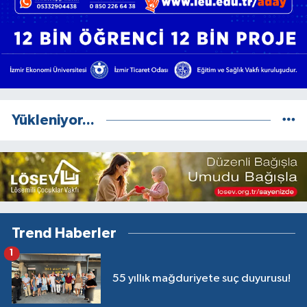
Yükleniyor...
Trend Haberler
1
55 yıllık mağduriyete suç duyurusu!