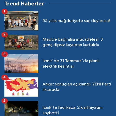
Trend Haberler
1
55 yıllık mağduriyete suç duyurusu!
2
Madde bağımlısı mücadelesi: 3
genç dipsiz kuyudan kurtuldu
3
İzmir'de 31 Temmuz'da planlı
elektrik kesintisi
4
Anket sonuçları açıklandı: YENİ Parti
ilk sırada
5
İznik'te feci kaza: 2 kişi hayatını
kaybetti