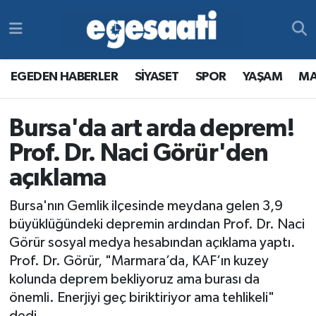
Foto Galeri
SİYASET
EGEDEN HABERLER
Hava Durumu
EGEDEN HABERLER
SİYASET
SPOR
YAŞAM
MA
Video
SPOR
SİYASET
Trafik Durumu
Bursa'da art arda deprem!
Yazarlar
YAŞAM
SPOR
Süper Lig Puan Durumu ve Fikstür
Prof. Dr. Naci Görür'den
MAGAZİN
YAŞAM
Tüm Manşetler
açıklama
RESMİ REKLAMLAR
MAGAZİN
Son Dakika Haberleri
Bursa'nın Gemlik ilçesinde meydana gelen 3,9
büyüklüğündeki depremin ardından Prof. Dr. Naci
RESMİ REKLAMLAR
Haber Arşivi
Görür sosyal medya hesabından açıklama yaptı.
Prof. Dr. Görür, "Marmara’da, KAF’ın kuzey
Egemax TV
kolunda deprem bekliyoruz ama burası da
önemli. Enerjiyi geç biriktiriyor ama tehlikeli"
dedi.