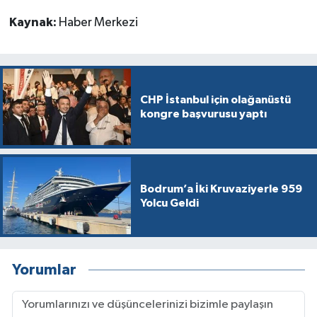
Kaynak:
Haber Merkezi
CHP İstanbul için olağanüstü
kongre başvurusu yaptı
Bodrum’a İki Kruvaziyerle 959
Yolcu Geldi
Yorumlar