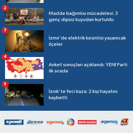
2
Madde bağımlısı mücadelesi: 3
genç dipsiz kuyudan kurtuldu
3
İzmir’de elektrik kesintisi yaşanıcak
ilçeler
4
Anket sonuçları açıklandı: YENİ Parti
ilk sırada
5
İznik'te feci kaza: 2 kişi hayatını
kaybetti