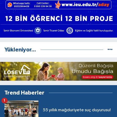
Yükleniyor...
Trend Haberler
1
55 yıllık mağduriyete suç duyurusu!