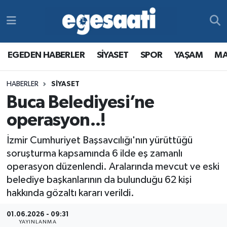
Foto Galeri
SİYASET
EGEDEN HABERLER
Hava Durumu
EGEDEN HABERLER
SİYASET
SPOR
YAŞAM
MA
Video
SPOR
SİYASET
Trafik Durumu
HABERLER
SİYASET
Yazarlar
YAŞAM
SPOR
Süper Lig Puan Durumu ve Fikstür
Buca Belediyesi’ne
MAGAZİN
YAŞAM
Tüm Manşetler
operasyon..!
İzmir Cumhuriyet Başsavcılığı'nın yürüttüğü
RESMİ REKLAMLAR
MAGAZİN
Son Dakika Haberleri
soruşturma kapsamında 6 ilde eş zamanlı
operasyon düzenlendi. Aralarında mevcut ve eski
RESMİ REKLAMLAR
Haber Arşivi
belediye başkanlarının da bulunduğu 62 kişi
hakkında gözaltı kararı verildi.
Egemax TV
01.06.2026 - 09:31
YAYINLANMA