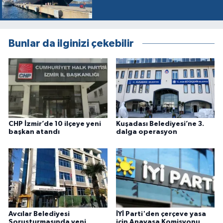
Bunlar da ilginizi çekebilir
CHP İzmir’de 10 ilçeye yeni
Kuşadası Belediyesi’ne 3.
başkan atandı
dalga operasyon
Avcılar Belediyesi
İYİ Parti'den çerçeve yasa
Soruşturmasında yeni
için Anayasa Komisyonu