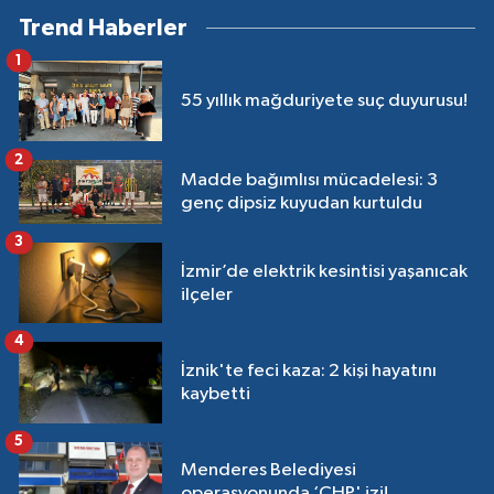
Trend Haberler
1
55 yıllık mağduriyete suç duyurusu!
2
Madde bağımlısı mücadelesi: 3
genç dipsiz kuyudan kurtuldu
3
İzmir’de elektrik kesintisi yaşanıcak
ilçeler
4
İznik'te feci kaza: 2 kişi hayatını
kaybetti
5
Menderes Belediyesi
operasyonunda ‘CHP' izi!