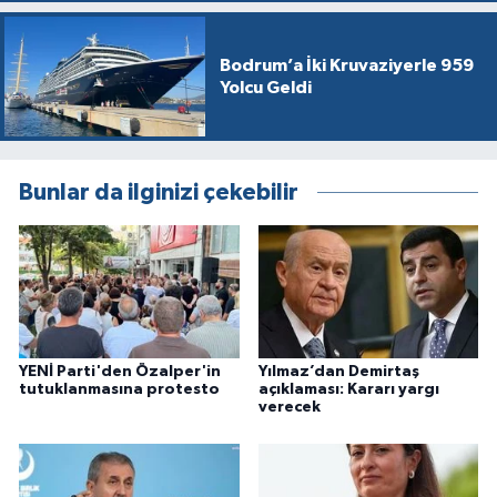
Bodrum’a İki Kruvaziyerle 959
Yolcu Geldi
Bunlar da ilginizi çekebilir
YENİ Parti'den Özalper'in
Yılmaz’dan Demirtaş
tutuklanmasına protesto
açıklaması: Kararı yargı
verecek