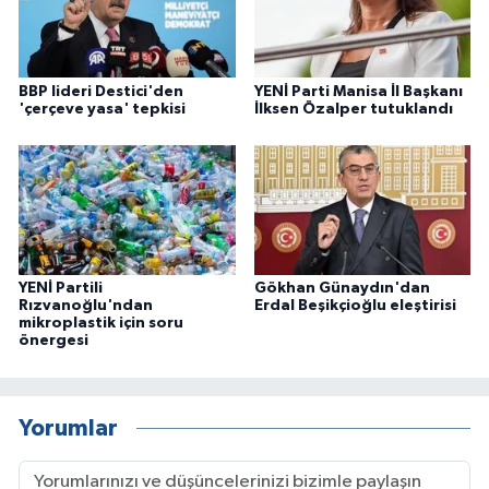
BBP lideri Destici'den
YENİ Parti Manisa İl Başkanı
'çerçeve yasa' tepkisi
İlksen Özalper tutuklandı
YENİ Partili
Gökhan Günaydın'dan
Rızvanoğlu'ndan
Erdal Beşikçioğlu eleştirisi
mikroplastik için soru
önergesi
Yorumlar