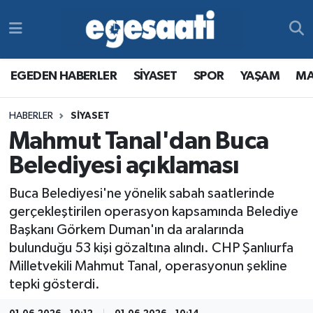
Foto Galeri
SİYASET
EGEDEN HABERLER
Hava Durumu
EGEDEN HABERLER
SİYASET
SPOR
YAŞAM
MA
Video
SPOR
SİYASET
Trafik Durumu
HABERLER
SİYASET
Yazarlar
YAŞAM
SPOR
Süper Lig Puan Durumu ve Fikstür
Mahmut Tanal'dan Buca
MAGAZİN
YAŞAM
Tüm Manşetler
Belediyesi açıklaması
Buca Belediyesi'ne yönelik sabah saatlerinde
RESMİ REKLAMLAR
MAGAZİN
Son Dakika Haberleri
gerçekleştirilen operasyon kapsamında Belediye
Başkanı Görkem Duman'ın da aralarında
RESMİ REKLAMLAR
Haber Arşivi
bulunduğu 53 kişi gözaltına alındı. CHP Şanlıurfa
Milletvekili Mahmut Tanal, operasyonun şekline
Egemax TV
tepki gösterdi.