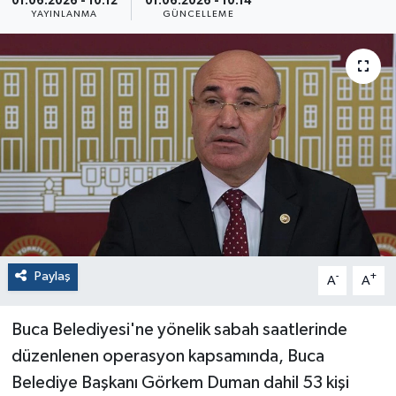
01.06.2026 - 10:12
01.06.2026 - 10:14
YAYINLANMA
GÜNCELLEME
Paylaş
-
+
A
A
Buca Belediyesi'ne yönelik sabah saatlerinde
düzenlenen operasyon kapsamında, Buca
Belediye Başkanı Görkem Duman dahil 53 kişi