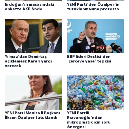
Erdoğan’ın masasındaki
YENİ Parti'den Özalper'in
ankette AKP önde
tutuklanmasına protesto
Yılmaz’dan Demirtaş
BBP lideri Destici'den
açıklaması: Kararı yargı
'çerçeve yasa' tepkisi
verecek
YENİ Parti Manisa İl Başkanı
YENİ Partili
İlksen Özalper tutuklandı
Rızvanoğlu'ndan
mikroplastik için soru
önergesi