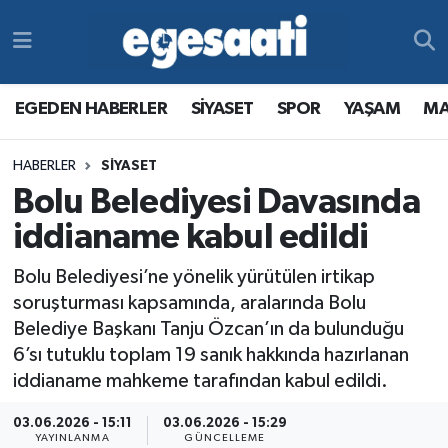
Foto Galeri
SİYASET
EGEDEN HABERLER
Hava Durumu
EGEDEN HABERLER
SİYASET
SPOR
YAŞAM
MA
Video
SPOR
SİYASET
Trafik Durumu
HABERLER
SİYASET
Yazarlar
YAŞAM
SPOR
Süper Lig Puan Durumu ve Fikstür
Bolu Belediyesi Davasında
MAGAZİN
YAŞAM
Tüm Manşetler
iddianame kabul edildi
Bolu Belediyesi’ne yönelik yürütülen irtikap
RESMİ REKLAMLAR
MAGAZİN
Son Dakika Haberleri
soruşturması kapsamında, aralarında Bolu
Belediye Başkanı Tanju Özcan’ın da bulunduğu
RESMİ REKLAMLAR
Haber Arşivi
6’sı tutuklu toplam 19 sanık hakkında hazırlanan
iddianame mahkeme tarafından kabul edildi.
Egemax TV
03.06.2026 - 15:11
03.06.2026 - 15:29
YAYINLANMA
GÜNCELLEME