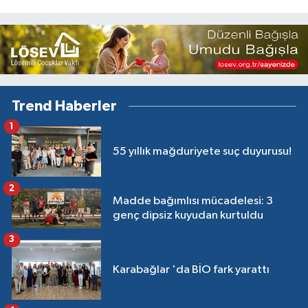
Trend Haberler
1
55 yıllık mağduriyete suç duyurusu!
2
Madde bağımlısı mücadelesi: 3
genç dipsiz kuyudan kurtuldu
3
Karabağlar 'da BİO fark yarattı