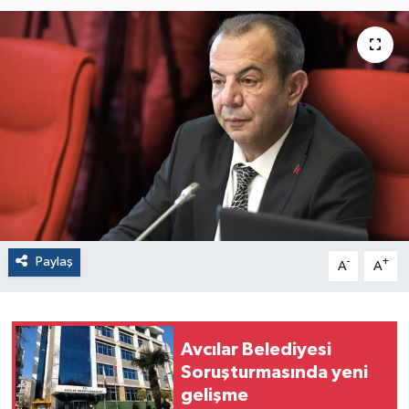
Paylaş
-
+
A
A
Avcılar Belediyesi
Soruşturmasında yeni
gelişme