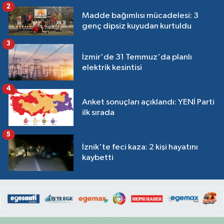
2
Madde bağımlısı mücadelesi: 3
genç dipsiz kuyudan kurtuldu
3
İzmir'de 31 Temmuz'da planlı
elektrik kesintisi
4
Anket sonuçları açıklandı: YENİ Parti
ilk sırada
5
İznik'te feci kaza: 2 kişi hayatını
kaybetti