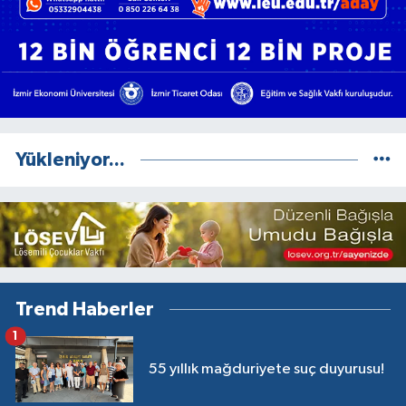
Yükleniyor...
Trend Haberler
1
55 yıllık mağduriyete suç duyurusu!