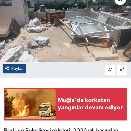
Paylaş
-
+
A
A
Muğla'da korkutan
yangınlar devam ediyor
Bodrum Belediyesi ekipleri, 2026 yılı başından