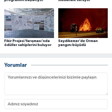
Fikir Projesi Yarışması'nda
Seydikemer’de Orman
ödüller sahiplerini buluyor
yangını büyüdü
Yorumlar