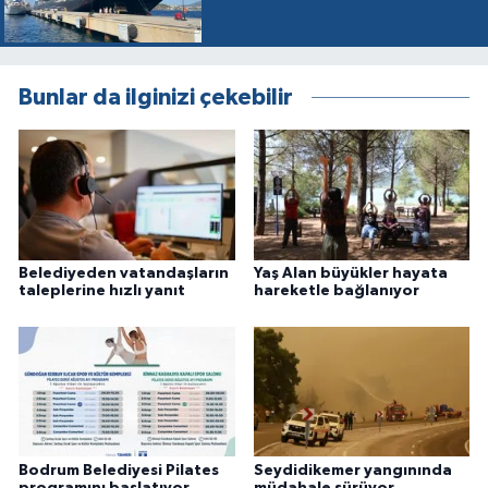
Bunlar da ilginizi çekebilir
Belediyeden vatandaşların
Yaş Alan büyükler hayata
taleplerine hızlı yanıt
hareketle bağlanıyor
Bodrum Belediyesi Pilates
Seydidikemer yangınında
programını başlatıyor
müdahale sürüyor