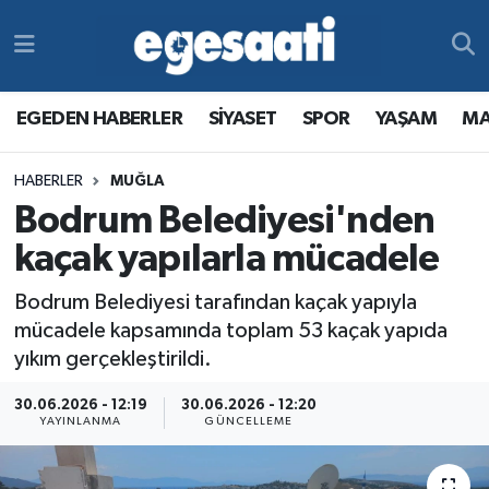
Foto Galeri
SİYASET
EGEDEN HABERLER
Hava Durumu
EGEDEN HABERLER
SİYASET
SPOR
YAŞAM
MA
Video
SPOR
SİYASET
Trafik Durumu
HABERLER
MUĞLA
Yazarlar
YAŞAM
SPOR
Süper Lig Puan Durumu ve Fikstür
Bodrum Belediyesi'nden
MAGAZİN
YAŞAM
Tüm Manşetler
kaçak yapılarla mücadele
Bodrum Belediyesi tarafından kaçak yapıyla
RESMİ REKLAMLAR
MAGAZİN
Son Dakika Haberleri
mücadele kapsamında toplam 53 kaçak yapıda
yıkım gerçekleştirildi.
RESMİ REKLAMLAR
Haber Arşivi
30.06.2026 - 12:19
30.06.2026 - 12:20
Egemax TV
YAYINLANMA
GÜNCELLEME