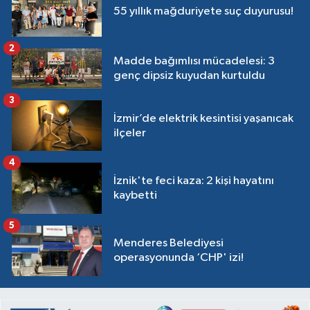
55 yıllık mağduriyete suç duyurusu!
2
Madde bağımlısı mücadelesi: 3
genç dipsiz kuyudan kurtuldu
3
İzmir’de elektrik kesintisi yaşanıcak
ilçeler
4
İznik'te feci kaza: 2 kişi hayatını
kaybetti
5
Menderes Belediyesi
operasyonunda ‘CHP' izi!