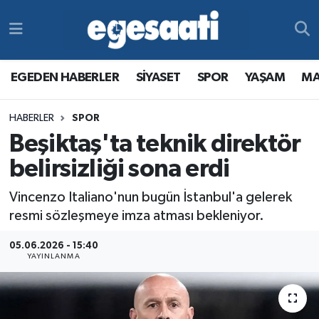
Foto Galeri
SİYASET
EGEDEN HABERLER
Hava Durumu
EGEDEN HABERLER
SİYASET
SPOR
YAŞAM
MA
Video
SPOR
SİYASET
Trafik Durumu
HABERLER
SPOR
Yazarlar
YAŞAM
SPOR
Süper Lig Puan Durumu ve Fikstür
Beşiktaş'ta teknik direktör
MAGAZİN
YAŞAM
Tüm Manşetler
belirsizliği sona erdi
Vincenzo Italiano'nun bugün İstanbul'a gelerek
RESMİ REKLAMLAR
MAGAZİN
Son Dakika Haberleri
resmi sözleşmeye imza atması bekleniyor.
RESMİ REKLAMLAR
Haber Arşivi
05.06.2026 - 15:40
YAYINLANMA
Egemax TV