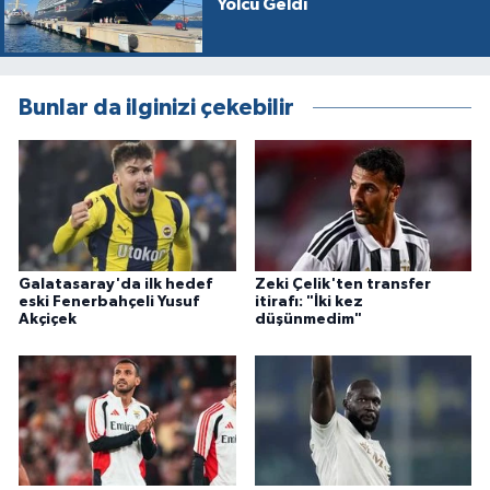
Yolcu Geldi
Bunlar da ilginizi çekebilir
Galatasaray'da ilk hedef
Zeki Çelik'ten transfer
eski Fenerbahçeli Yusuf
itirafı: "İki kez
Akçiçek
düşünmedim"