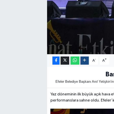
-
+
A
A
Ba
Efeler Belediye Başkanı Anıl Yetişkin’i
Yaz döneminin ilk büyük açık hava et
performanslara sahne oldu. Efeler’i