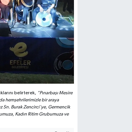
klarını belirterek,
“Pınarbaşı Mesire
a hemşehrilerimizle bir araya
z Sn. Burak Zencirci'ye, Germencik
uğumuza, Kadın Ritim Grubumuza ve