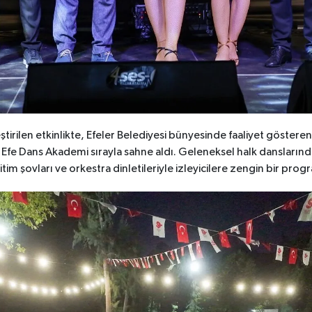
tirilen etkinlikte, Efeler Belediyesi bünyesinde faaliyet göster
e Efe Dans Akademi sırayla sahne aldı. Geleneksel halk danslar
itim şovları ve orkestra dinletileriyle izleyicilere zengin bir prog