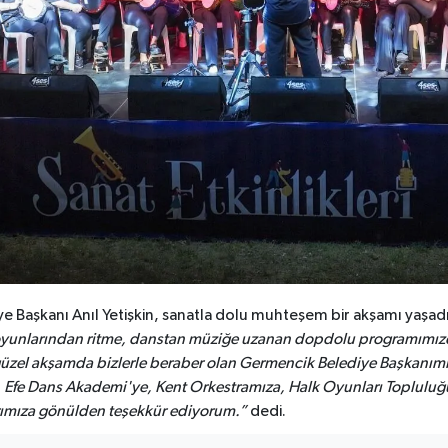
diye Başkanı Anıl Yetişkin, sanatla dolu muhteşem bir akşamı yaşadı
 oyunlarından ritme, danstan müziğe uzanan dopdolu programımızd
zel akşamda bizlerle beraber olan Germencik Belediye Başkanımı
a, Efe Dans Akademi'ye, Kent Orkestramıza, Halk Oyunları Toplul
arımıza gönülden teşekkür ediyorum.”
dedi.