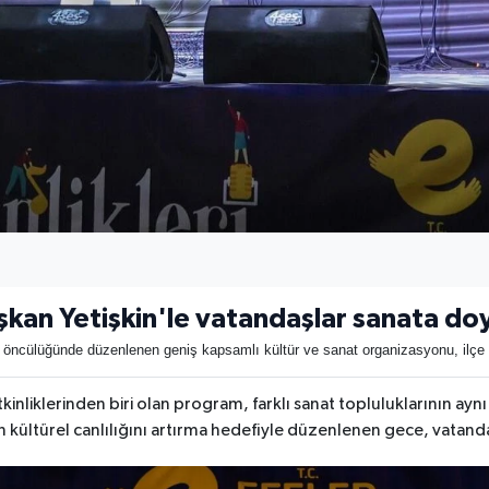
şkan Yetişkin'le vatandaşlar sanata do
n öncülüğünde düzenlenen geniş kapsamlı kültür ve sanat organizasyonu, ilçe sa
kinliklerinden biri olan program, farklı sanat topluluklarının ay
n kültürel canlılığını artırma hedefiyle düzenlenen gece, vatand