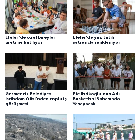
Efeler'de özel bireyler
Efeler’de yaz tatili
üretime katılıyor
satrançla renkleniyor
Germencik Belediyesi
Efe İbrikoğlu'nun Adı
İstihdam Ofisi'nden toplu iş
Basketbol Sahasında
görüşmesi
Yaşayacak