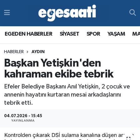
Foto Galeri
SİYASET
EGEDEN HABERLER
Hava Durumu
EGEDEN HABERLER
SİYASET
SPOR
YAŞAM
MA
Video
SPOR
SİYASET
Trafik Durumu
HABERLER
AYDIN
Yazarlar
YAŞAM
SPOR
Süper Lig Puan Durumu ve Fikstür
Başkan Yetişkin'den
MAGAZİN
YAŞAM
Tüm Manşetler
kahraman ekibe tebrik
Efeler Belediye Başkanı Anıl Yetişkin, 2 çocuk ve
RESMİ REKLAMLAR
MAGAZİN
Son Dakika Haberleri
annenin hayatını kurtaran mesai arkadaşlarını
tebrik etti.
RESMİ REKLAMLAR
Haber Arşivi
04.07.2026 - 15:45
Egemax TV
YAYINLANMA