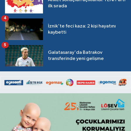
ilk sırada
4
İznik'te feci kaza: 2 kişi hayatını
kaybetti
5
Galatasaray'da Batrakov
transferinde yeni gelişme