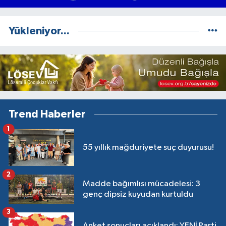
Yükleniyor...
Trend Haberler
1
55 yıllık mağduriyete suç duyurusu!
2
Madde bağımlısı mücadelesi: 3
genç dipsiz kuyudan kurtuldu
3
Anket sonuçları açıklandı: YENİ Parti