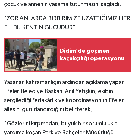
çocuk ve annenin yaşama tutunmasını sağladı.
"ZOR ANLARDA BİRBİRİMİZE UZATTIĞIMIZ HER
EL, BU KENTİN GÜCÜDÜR"
Didim’de göçmen
kaçakçılığı operasyonu
Yaşanan kahramanlığın ardından açıklama yapan
Efeler Belediye Başkanı Anıl Yetişkin, ekibin
sergilediği fedakârlık ve koordinasyonun Efeler
ailesini gururlandırdığını belirterek,
"Gözlerini kırpmadan, büyük bir sorumlulukla
yardıma koşan Park ve Bahçeler Müdürlüğü