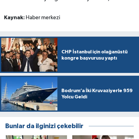
Kaynak:
Haber merkezi
CHP İstanbul için olağanüstü
kongre başvurusu yaptı
Bodrum’a İki Kruvaziyerle 959
Yolcu Geldi
Bunlar da ilginizi çekebilir