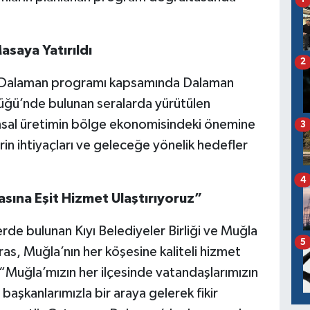
asaya Yatırıldı
2
, Dalaman programı kapsamında Dalaman
üğü’nde bulunan seralarda yürütülen
rımsal üretimin bölge ekonomisindeki önemine
3
rin ihtiyaçları ve geleceğe yönelik hedefler
4
sına Eşit Hizmet Ulaştırıyoruz”
rde bulunan Kıyı Belediyeler Birliği ve Muğla
5
s, Muğla’nın her köşesine kaliteli hizmet
k, “Muğla’mızın her ilçesinde vatandaşlarımızın
başkanlarımızla bir araya gelerek fikir