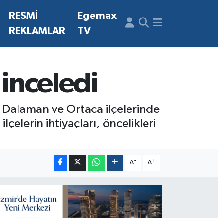
N
RESMİ
Egemax
REKLAMLAR
TV
 inceledi
, Dalaman ve Ortaca ilçelerinde
çelerin ihtiyaçları, öncelikleri
-
+
A
A