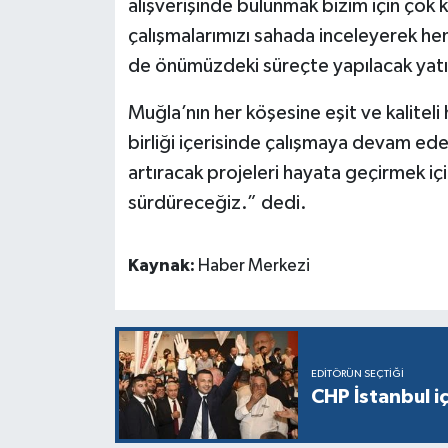
alışverişinde bulunmak bizim için ço
çalışmalarımızı sahada inceleyerek hem
de önümüzdeki süreçte yapılacak yatır
Muğla’nın her köşesine eşit ve kaliteli 
birliği içerisinde çalışmaya devam ed
artıracak projeleri hayata geçirmek iç
sürdüreceğiz.” dedi.
Kaynak:
Haber Merkezi
EDITÖRÜN SEÇTIĞI
CHP İstanbul i