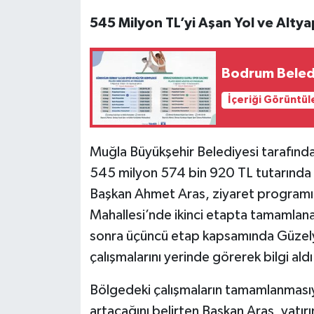
545 Milyon TL’yi Aşan Yol ve Altyap
Bodrum Beledi
İçeriği Görüntül
Muğla Büyükşehir Belediyesi tarafınd
545 milyon 574 bin 920 TL tutarında yo
Başkan Ahmet Aras, ziyaret programı
Mahallesi’nde ikinci etapta tamamlanan
sonra üçüncü etap kapsamında Güzel
çalışmalarını yerinde görerek bilgi aldı
Bölgedeki çalışmaların tamamlanmasıy
artacağını belirten Başkan Aras, yatı