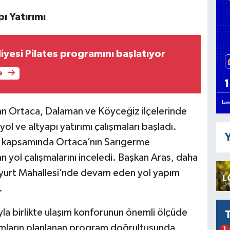
ı Yatırımı
yesi Pilates programını başlatıyor
e
an Ortaca, Dalaman ve Köyceğiz ilçelerinde
l ve altyapı yatırımı çalışmaları başladı.
Y
 kapsamında Ortaca’nın Sarıgerme
 yol çalışmalarını inceledi. Başkan Aras, daha
yurt Mahallesi’nde devam eden yol yapım
.
la birlikte ulaşım konforunun önemli ölçüde
rımların planlanan program doğrultusunda
1