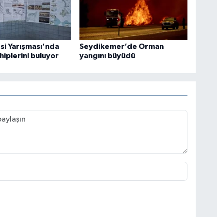
esi Yarışması'nda
Seydikemer’de Orman
hiplerini buluyor
yangını büyüdü