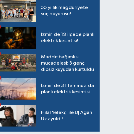
55 yıllık mağduriyete
suç duyurusu!
İzmir'de 19 ilçede planlı
elektrik kesintisi!
Madde bağımlısı
mücadelesi: 3 genç
dipsiz kuyudan kurtuldu
İzmir'de 31 Temmuz'da
planlı elektrik kesintisi
Hilal Yelekçi ile DJ Agah
Uz ayrıldı!