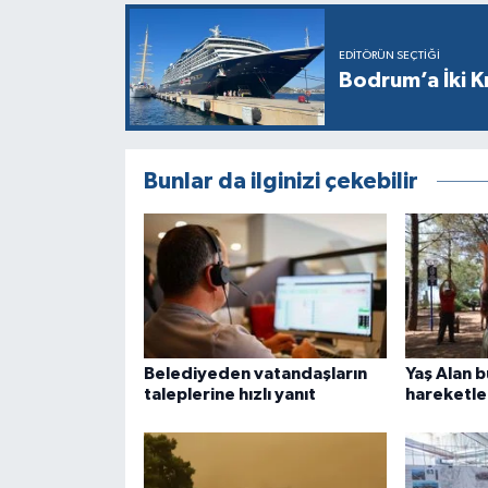
EDITÖRÜN SEÇTIĞI
Bodrum’a İki K
Bunlar da ilginizi çekebilir
Belediyeden vatandaşların
Yaş Alan 
taleplerine hızlı yanıt
hareketle