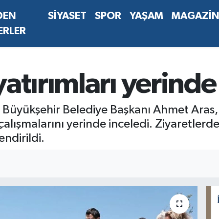
DEN
SİYASET
SPOR
YAŞAM
MAGAZİ
ERLER
atırımları yerinde
ğla Büyükşehir Belediye Başkanı Ahmet Aras
ışmalarını yerinde inceledi. Ziyaretlerde il
ndirildi.