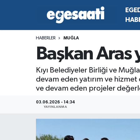
EGE
HAB
Foto Galeri
SİYASET
EGEDEN HABERLER
Hava Durumu
HABERLER
MUĞLA
Video
SPOR
SİYASET
Trafik Durumu
Başkan Aras y
Yazarlar
YAŞAM
SPOR
Süper Lig Puan Durumu ve Fikstür
Kıyı Belediyeler Birliği ve Mu
MAGAZİN
YAŞAM
Tüm Manşetler
devam eden yatırım ve hizmet çal
ve devam eden projeler değerle
RESMİ REKLAMLAR
MAGAZİN
Son Dakika Haberleri
03.06.2026 - 14:34
RESMİ REKLAMLAR
Haber Arşivi
YAYINLANMA
Egemax TV