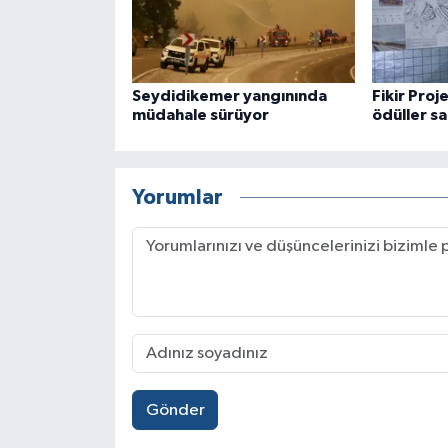
Seydidikemer yangınında
Fikir Proj
müdahale sürüyor
ödüller sa
Yorumlar
Gönder