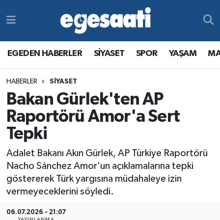
Foto Galeri
SİYASET
EGEDEN HABERLER
Hava Durumu
EGEDEN HABERLER
SİYASET
SPOR
YAŞAM
MA
Video
SPOR
SİYASET
Trafik Durumu
HABERLER
SİYASET
Yazarlar
YAŞAM
SPOR
Süper Lig Puan Durumu ve Fikstür
Bakan Gürlek'ten AP
MAGAZİN
YAŞAM
Tüm Manşetler
Raportörü Amor'a Sert
Tepki
RESMİ REKLAMLAR
MAGAZİN
Son Dakika Haberleri
Adalet Bakanı Akın Gürlek, AP Türkiye Raportörü
RESMİ REKLAMLAR
Haber Arşivi
Nacho Sánchez Amor'un açıklamalarına tepki
göstererek Türk yargısına müdahaleye izin
Egemax TV
vermeyeceklerini söyledi.
06.07.2026 - 21:07
YAYINLANMA