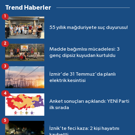
Trend Haberler
1
55 yıllık mağduriyete suç duyurusu!
2
Madde bağımlısı mücadelesi: 3
genç dipsiz kuyudan kurtuldu
3
İzmir'de 31 Temmuz'da planlı
elektrik kesintisi
4
Anket sonuçları açıklandı: YENİ Parti
ilk sırada
5
İznik'te feci kaza: 2 kişi hayatını
kaybetti