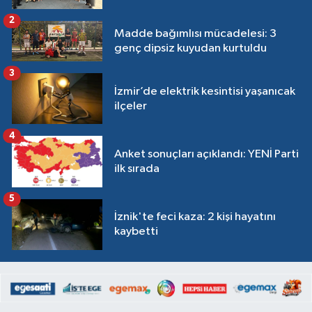
2
Madde bağımlısı mücadelesi: 3
genç dipsiz kuyudan kurtuldu
3
İzmir’de elektrik kesintisi yaşanıcak
ilçeler
4
Anket sonuçları açıklandı: YENİ Parti
ilk sırada
5
İznik'te feci kaza: 2 kişi hayatını
kaybetti