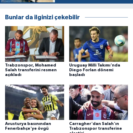
Bunlar da ilginizi çekebilir
Trabzonspor, Mohamed
Uruguay Milli Takımı'nda
Salah transferini resmen
Diego Forlan dönemi
açıkladı
başladı
Avusturya basınından
Carragher'dan Salah'ın
Fenerbahçe'ye övgü
Trabzonspor transferine