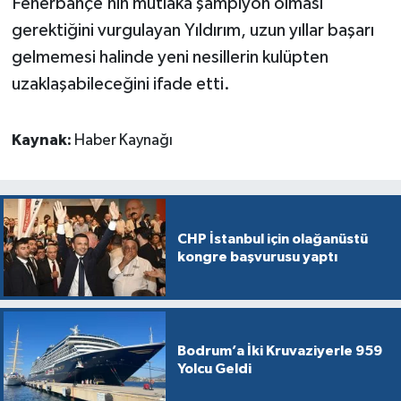
Fenerbahçe’nin mutlaka şampiyon olması
gerektiğini vurgulayan Yıldırım, uzun yıllar başarı
gelmemesi halinde yeni nesillerin kulüpten
uzaklaşabileceğini ifade etti.
Kaynak:
Haber Kaynağı
CHP İstanbul için olağanüstü
kongre başvurusu yaptı
Bodrum’a İki Kruvaziyerle 959
Yolcu Geldi