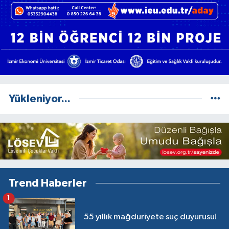
Yükleniyor...
Trend Haberler
1
55 yıllık mağduriyete suç duyurusu!