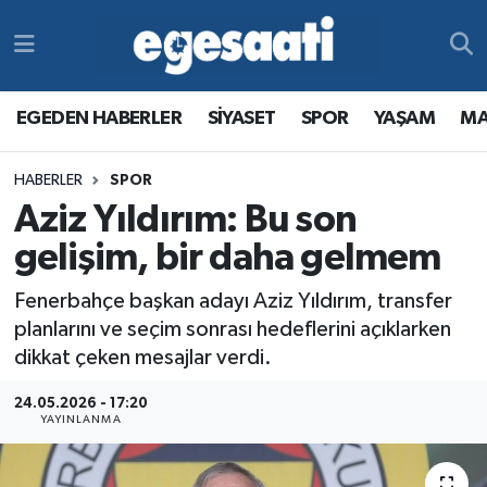
Foto Galeri
SİYASET
EGEDEN HABERLER
Hava Durumu
EGEDEN HABERLER
SİYASET
SPOR
YAŞAM
MA
Video
SPOR
SİYASET
Trafik Durumu
HABERLER
SPOR
Yazarlar
YAŞAM
SPOR
Süper Lig Puan Durumu ve Fikstür
Aziz Yıldırım: Bu son
MAGAZİN
YAŞAM
Tüm Manşetler
gelişim, bir daha gelmem
Fenerbahçe başkan adayı Aziz Yıldırım, transfer
RESMİ REKLAMLAR
MAGAZİN
Son Dakika Haberleri
planlarını ve seçim sonrası hedeflerini açıklarken
dikkat çeken mesajlar verdi.
RESMİ REKLAMLAR
Haber Arşivi
24.05.2026 - 17:20
Egemax TV
YAYINLANMA