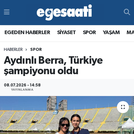
Foto Galeri
SİYASET
EGEDEN HABERLER
Hava Durumu
EGEDEN HABERLER
SİYASET
SPOR
YAŞAM
MA
Video
SPOR
SİYASET
Trafik Durumu
HABERLER
SPOR
Yazarlar
YAŞAM
SPOR
Süper Lig Puan Durumu ve Fikstür
Aydınlı Berra, Türkiye
MAGAZİN
YAŞAM
Tüm Manşetler
şampiyonu oldu
RESMİ REKLAMLAR
MAGAZİN
Son Dakika Haberleri
08.07.2026 - 14:58
YAYINLANMA
RESMİ REKLAMLAR
Haber Arşivi
Egemax TV