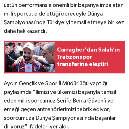
üstün performansla önemli bir başarıya imza atan
milli sporcu, elde ettiği dereceyle Dünya
Şampiyonası’nda Türkiye'yi temsil etmeye bir kez
daha hak kazandı.
Carragher'dan Salah'ın
Trabzonspor
transferine eleştiri
Aydın Gençlik ve Spor İl Müdürlüğü yaptığı
paylaşımda "İlimizi ve ülkemizi başarıyla temsil
eden milli sporcumuz Şerife Berra Güven’i ve
emeği geçen antrenörlerimizi tebrik ediyor,
sporcumuza Dünya Şampiyonası’nda başarılar
diliyoruz" ifadeleri yer aldı.