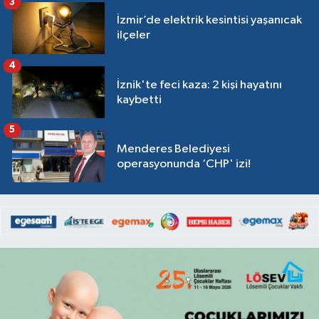
3
İzmir’de elektrik kesintisi yaşanıcak
ilçeler
4
İznik'te feci kaza: 2 kişi hayatını
kaybetti
5
Menderes Belediyesi
operasyonunda ‘CHP' izi!