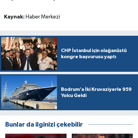
Kaynak:
Haber Merkezi
CHP İstanbul için olağanüstü
kongre başvurusu yaptı
Bodrum’a İki Kruvaziyerle 959
Yolcu Geldi
Bunlar da ilginizi çekebilir