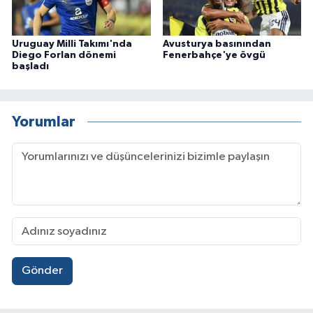
Uruguay Milli Takımı'nda
Avusturya basınından
Diego Forlan dönemi
Fenerbahçe'ye övgü
başladı
Yorumlar
Gönder