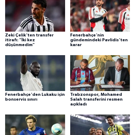
Zeki Çelik'ten transfer
Fenerbahçe'nin
itirafı: "İki kez
gündemindeki Pavlidis'ten
düşünmedim"
karar
Fenerbahçe'den Lukaku için
Trabzonspor, Mohamed
bonservis sınırı
Salah transferini resmen
açıkladı