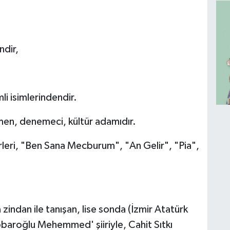
ndir,
i isimlerindendir.
rmen, denemeci, kültür adamıdır.
irleri, "Ben Sana Mecburum", "An Gelir", "Pia",
 zindan ile tanışan, lise sonda (İzmir Atatürk
bbaroğlu Mehemmed' şiiriyle, Cahit Sıtkı