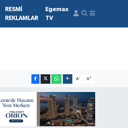
N
RESMİ
Egemax
REKLAMLAR
TV
-
+
A
A