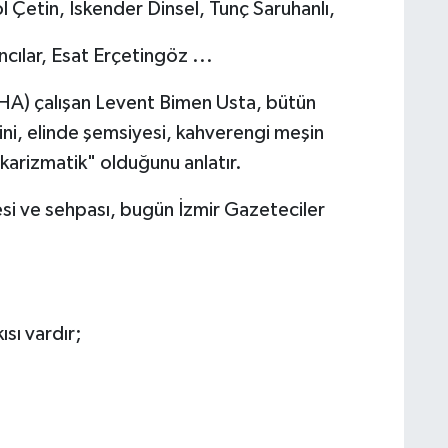
 Çetin, İskender Dinsel, Tunç Saruhanlı,
cılar, Esat Erçetingöz ...
HA) çalışan Levent Bimen Usta, bütün
ğini, elinde şemsiyesi, kahverengi meşin
 "karizmatik" olduğunu anlatır.
si ve sehpası, bugün İzmir Gazeteciler
sı vardır;