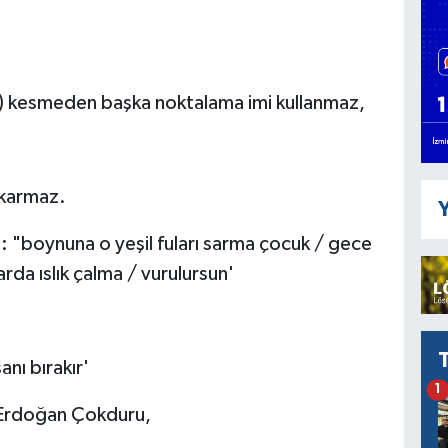
 (') kesmeden başka noktalama imi kullanmaz,
çıkarmaz.
Y
ar): "boynuna o yeşil fuları sarma çocuk / gece
rda ıslık çalma / vurulursun'
nı bırakır'
1
 Erdoğan Çokduru,