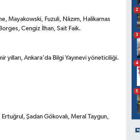
2
me, Mayakowski, Fuzuli, Nâzım, Halikarnas
orges, Cengiz İlhan, Sait Faik.
3
yılları, Ankara'da Bilgi Yayınevi yöneticiliği.
4
5
n Ertuğrul, Şadan Gökovalı, Meral Taygun,