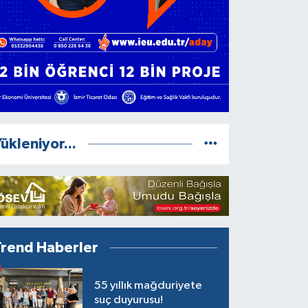
ükleniyor...
Trend Haberler
55 yıllık mağduriyete
suç duyurusu!