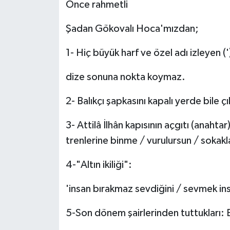
Önce rahmetli
Şadan Gökovalı Hoca'mızdan;
1- Hiç büyük harf ve özel adı izleyen
dize sonuna nokta koymaz.
2- Balıkçı şapkasını kapalı yerde bile 
3- Attilâ İlhân kapısının açgıtı (anaht
trenlerine binme / vurulursun / sokakla
4-"Altın ikiliği":
'insan bırakmaz sevdiğini / sevmek insa
5-Son dönem şairlerinden tuttukları: