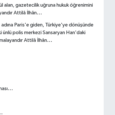
ül alan, gazetecilik uğruna hukuk öğrenimini
yandır Attilâ İlhân...
 adına Paris'e giden, Türkiye'ye dönüşünde
eki ünlü polis merkezi Sansaryan Han'daki
alayandır Attilâ İlhân...
ası...
..