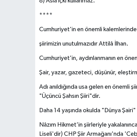
8) Asla içki kullanmaz.
****
Cumhuriyet'in en önemli kalemlerinde
şiirimizin unutulmazıdır Attilâ İlhan.
Cumhuriyet'in, aydınlanmanın en öneml
Şair, yazar, gazeteci, düşünür, eleşti
Adı anıldığında usa gelen en önemli şi
"Üçüncü Şahsın Şiiri"dir.
Daha 14 yaşında okulda "Dünya Şairi"
Nâzım Hikmet'in şiirleriyle yakalanınca
Liseli'dir) CHP Şiir Armağanı'nda 'Ce