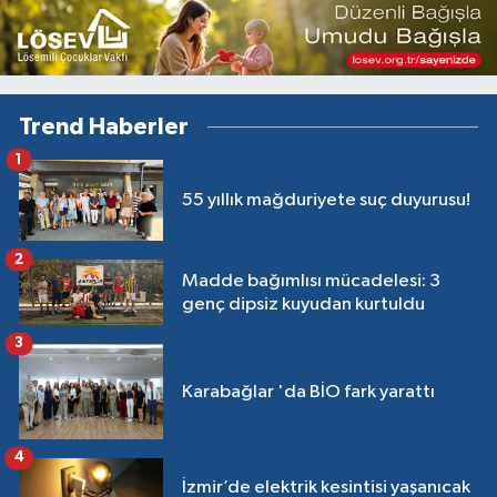
Trend Haberler
1
55 yıllık mağduriyete suç duyurusu!
2
Madde bağımlısı mücadelesi: 3
genç dipsiz kuyudan kurtuldu
3
Karabağlar 'da BİO fark yarattı
4
İzmir’de elektrik kesintisi yaşanıcak