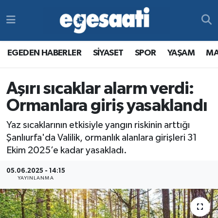
Foto Galeri
SİYASET
EGEDEN HABERLER
Hava Durumu
EGEDEN HABERLER
SİYASET
SPOR
YAŞAM
MA
Video
SPOR
SİYASET
Trafik Durumu
Aşırı sıcaklar alarm verdi:
Yazarlar
YAŞAM
SPOR
Süper Lig Puan Durumu ve Fikstür
Ormanlara giriş yasaklandı
MAGAZİN
YAŞAM
Tüm Manşetler
Yaz sıcaklarının etkisiyle yangın riskinin arttığı
RESMİ REKLAMLAR
MAGAZİN
Son Dakika Haberleri
Şanlıurfa'da Valilik, ormanlık alanlara girişleri 31
Ekim 2025’e kadar yasakladı.
RESMİ REKLAMLAR
Haber Arşivi
05.06.2025 - 14:15
YAYINLANMA
Egemax TV