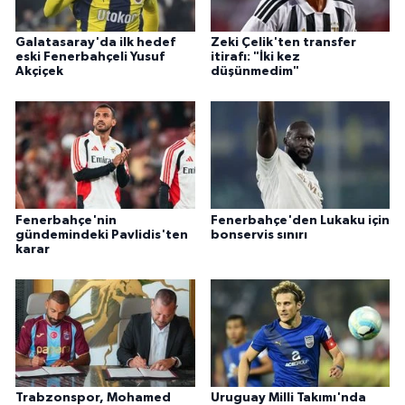
Galatasaray'da ilk hedef
Zeki Çelik'ten transfer
eski Fenerbahçeli Yusuf
itirafı: "İki kez
Akçiçek
düşünmedim"
Fenerbahçe'nin
Fenerbahçe'den Lukaku için
gündemindeki Pavlidis'ten
bonservis sınırı
karar
Trabzonspor, Mohamed
Uruguay Milli Takımı'nda