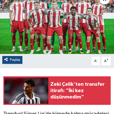
Paylaş
-
+
A
A
Zeki Çelik'ten transfer
itirafı: "İki kez
düşünmedim"
Trendyol Süper Lig’de kümede kalma mücadelesi