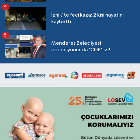
4
İznik'te feci kaza: 2 kişi hayatını
kaybetti
5
Menderes Belediyesi
operasyonunda ‘CHP' izi!