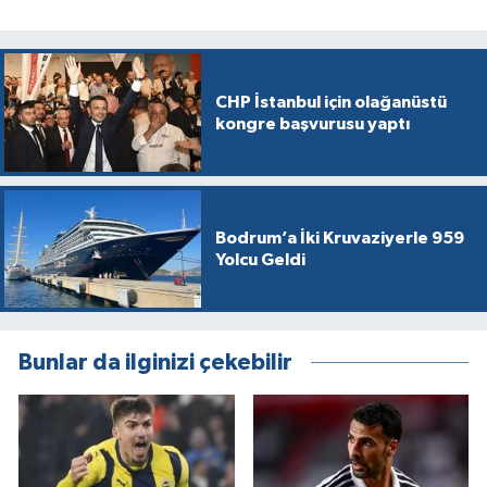
CHP İstanbul için olağanüstü
kongre başvurusu yaptı
Bodrum’a İki Kruvaziyerle 959
Yolcu Geldi
Bunlar da ilginizi çekebilir