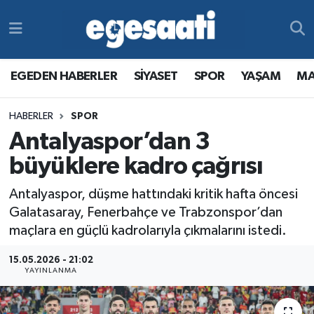
Foto Galeri
SİYASET
EGEDEN HABERLER
Hava Durumu
EGEDEN HABERLER
SİYASET
SPOR
YAŞAM
MA
Video
SPOR
SİYASET
Trafik Durumu
HABERLER
SPOR
Yazarlar
YAŞAM
SPOR
Süper Lig Puan Durumu ve Fikstür
Antalyaspor’dan 3
MAGAZİN
YAŞAM
Tüm Manşetler
büyüklere kadro çağrısı
Antalyaspor, düşme hattındaki kritik hafta öncesi
RESMİ REKLAMLAR
MAGAZİN
Son Dakika Haberleri
Galatasaray, Fenerbahçe ve Trabzonspor’dan
maçlara en güçlü kadrolarıyla çıkmalarını istedi.
RESMİ REKLAMLAR
Haber Arşivi
15.05.2026 - 21:02
Egemax TV
YAYINLANMA