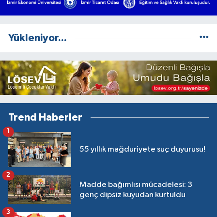
Yükleniyor...
Trend Haberler
1
55 yıllık mağduriyete suç duyurusu!
2
Madde bağımlısı mücadelesi: 3
genç dipsiz kuyudan kurtuldu
3