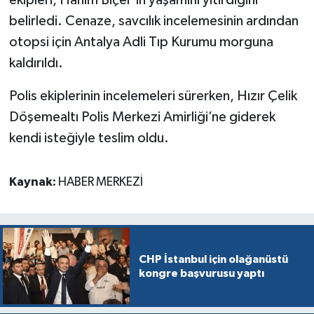
ekipleri, Hanım Biçer’in yaşamını yitirdiğini
belirledi. Cenaze, savcılık incelemesinin ardından
otopsi için Antalya Adli Tıp Kurumu morguna
kaldırıldı.
Polis ekiplerinin incelemeleri sürerken, Hızır Çelik
Döşemealtı Polis Merkezi Amirliği’ne giderek
kendi isteğiyle teslim oldu.
Kaynak:
HABER MERKEZİ
CHP İstanbul için olağanüstü
kongre başvurusu yaptı