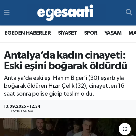
Foto Galeri
SİYASET
EGEDEN HABERLER
Hava Durumu
EGEDEN HABERLER
SİYASET
SPOR
YAŞAM
MA
Video
SPOR
SİYASET
Trafik Durumu
Antalya’da kadın cinayeti:
Yazarlar
YAŞAM
SPOR
Süper Lig Puan Durumu ve Fikstür
Eski eşini boğarak öldürdü
MAGAZİN
YAŞAM
Tüm Manşetler
Antalya’da eski eşi Hanım Biçer’i (30) eşarbıyla
RESMİ REKLAMLAR
MAGAZİN
Son Dakika Haberleri
boğarak öldüren Hızır Çelik (32), cinayetten 16
saat sonra polise gidip teslim oldu.
RESMİ REKLAMLAR
Haber Arşivi
13.09.2025 - 12:34
YAYINLANMA
Egemax TV