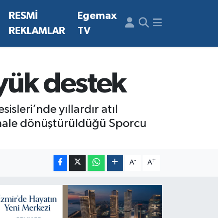
N
RESMİ
Egemax
REKLAMLAR
TV
yük destek
sleri’nde yıllardır atıl
r hale dönüştürüldüğü Sporcu
-
+
A
A