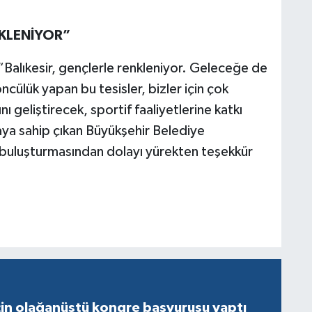
NKLENİYOR”
 “Balıkesir, gençlerle renkleniyor. Geleceğe de
cülük yapan bu tesisler, bizler için çok
ı geliştirecek, sportif faaliyetlerine katkı
aya sahip çıkan Büyükşehir Belediye
ı buluşturmasından dolayı yürekten teşekkür
çin olağanüstü kongre başvurusu yaptı