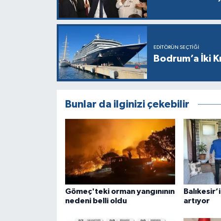
EDITÖRÜN SEÇTIĞI
Bodrum’a İki K
Bunlar da ilginizi çekebilir
Gömeç'teki orman yangınının
Balıkesir’
nedeni belli oldu
artıyor