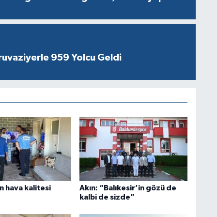
ruvaziyerle 959 Yolcu Geldi
in hava kalitesi
Akın: “Balıkesir’in gözü de
kalbi de sizde”