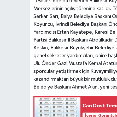
Tesisleri’nde düzenlenen Balıkesir Bü
Merkezlerinin açılış törenine katıldı. T
Serkan Sarı, Balya Belediye Başkanı 
Koyuncu, İvrindi Belediye Başkanı Önd
Yardımcısı Ertan Kayatepe, Karesi Be
Partisi Balıkesir İl Başkanı Abdülkadi
Keskin, Balıkesir Büyükşehir Belediyes
genel sekreter yardımcıları, daire başk
Ulu Önder Gazi Mustafa Kemal Atatürk’
sporcular yetiştirmek için Kuvayımilliye
kazandırmaktan büyük bir mutluluk du
Belediye Başkanı Ahmet Akın, yeni tesis
Can Dost Temm
İçeriği Görüntül