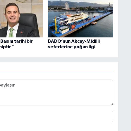
Basını tarihi bir
BADO’nun Akçay-Midilli
iptir”
seferlerine yoğun ilgi