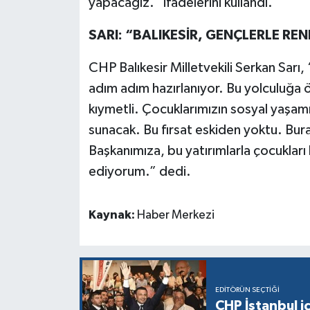
yapacağız.” ifadelerini kullandı.
SARI: “BALIKESİR, GENÇLERLE RE
CHP Balıkesir Milletvekili Serkan Sarı,
adım adım hazırlanıyor. Bu yolculuğa ön
kıymetli. Çocuklarımızın sosyal yaşamın
sunacak. Bu fırsat eskiden yoktu. Bur
Başkanımıza, bu yatırımlarla çocuklar
ediyorum.” dedi.
Kaynak:
Haber Merkezi
EDITÖRÜN SEÇTIĞI
CHP İstanbul i