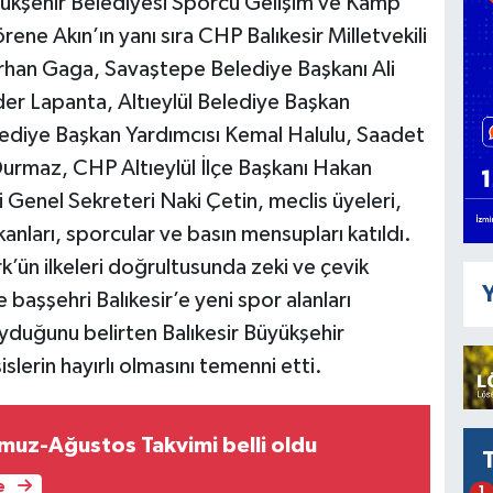
yükşehir Belediyesi Sporcu Gelişim ve Kamp
örene Akın’ın yanı sıra CHP Balıkesir Milletvekili
Orhan Gaga, Savaştepe Belediye Başkanı Ali
er Lapanta, Altıeylül Belediye Başkan
lediye Başkan Yardımcısı Kemal Halulu, Saadet
r Durmaz, CHP Altıeylül İlçe Başkanı Hakan
i Genel Sekreteri Naki Çetin, meclis üyeleri,
anları, sporcular ve basın mensupları katıldı.
ün ilkeleri doğrultusunda zeki ve çevik
Y
 başşehri Balıkesir’e yeni spor alanları
yduğunu belirten Balıkesir Büyükşehir
lerin hayırlı olmasını temenni etti.
uz-Ağustos Takvimi belli oldu
e
1