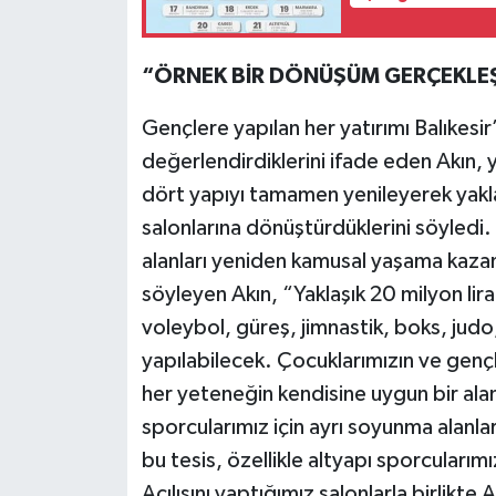
“ÖRNEK BİR DÖNÜŞÜM GERÇEKLEŞ
Gençlere yapılan her yatırımı Balıkesir
değerlendirdiklerini ifade eden Akın, y
dört yapıyı tamamen yenileyerek yak
salonlarına dönüştürdüklerini söyledi.
alanları yeniden kamusal yaşama kazan
söyleyen Akın, “Yaklaşık 20 milyon lira
voleybol, güreş, jimnastik, boks, jud
yapılabilecek. Çocuklarımızın ve gençler
her yeteneğin kendisine uygun bir ala
sporcularımız için ayrı soyunma alanla
bu tesis, özellikle altyapı sporcularım
Açılışını yaptığımız salonlarla birlikte