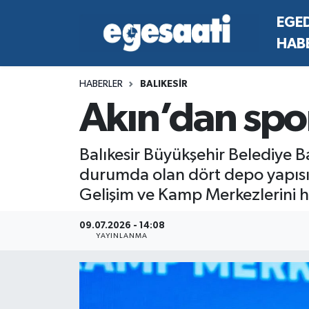
EGE
HAB
Foto Galeri
SİYASET
EGEDEN HABERLER
Hava Durumu
HABERLER
BALIKESİR
Video
SPOR
SİYASET
Trafik Durumu
Akın’dan spo
Yazarlar
YAŞAM
SPOR
Süper Lig Puan Durumu ve Fikstür
Balıkesir Büyükşehir Belediye Ba
MAGAZİN
YAŞAM
Tüm Manşetler
durumda olan dört depo yapısın
Gelişim ve Kamp Merkezlerini h
RESMİ REKLAMLAR
MAGAZİN
Son Dakika Haberleri
09.07.2026 - 14:08
RESMİ REKLAMLAR
Haber Arşivi
YAYINLANMA
Egemax TV