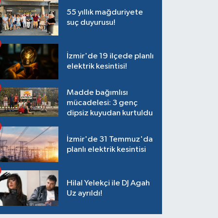
55 yıllık mağduriyete
suç duyurusu!
İzmir'de 19 ilçede planlı
elektrik kesintisi!
Madde bağımlısı
mücadelesi: 3 genç
dipsiz kuyudan kurtuldu
İzmir'de 31 Temmuz'da
planlı elektrik kesintisi
Hilal Yelekçi ile DJ Agah
Uz ayrıldı!