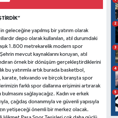
TİRDİK”
2
’in geleceğine yapılmış bir yatırım olarak
ıllardır depo olarak kullanılan, atıl durumdaki
laşık 1.800 metrekarelik modern spor
3
 Şehrin mevcut kaynaklarını koruyan, atıl
dıran örnek bir dönüşüm gerçekleştirdiklerini
4
lık bu yatırımla artık burada basketbol,
o, karate, tekvando ve birçok branşta spor
imizin farklı spor dallarına erişimini artırarak
5
n bulmasını sağlayacağız. Kadın ve erkek
rıyla, çağdaş donanımıyla ve güvenli yapısıyla
ızın yetişeceği önemli bir merkez olacak.
 Ali Hikmet Paşa Spor Tesisleri çok daha güçlü