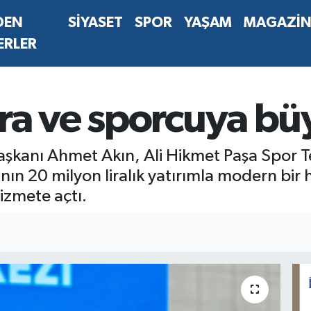
DEN
SİYASET
SPOR
YAŞAM
MAGAZİ
ERLER
ra ve sporcuya bü
şkanı Ahmet Akın, Ali Hikmet Paşa Spor Tesi
ın 20 milyon liralık yatırımla modern bi
izmete açtı.