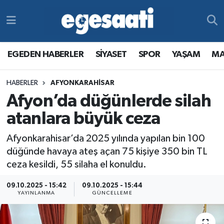
Foto Galeri
SİYASET
EGEDEN HABERLER
Hava Durumu
EGEDEN HABERLER
SİYASET
SPOR
YAŞAM
MA
Video
SPOR
SİYASET
Trafik Durumu
HABERLER
AFYONKARAHİSAR
Yazarlar
YAŞAM
SPOR
Süper Lig Puan Durumu ve Fikstür
Afyon’da düğünlerde silah
MAGAZİN
YAŞAM
Tüm Manşetler
atanlara büyük ceza
Afyonkarahisar’da 2025 yılında yapılan bin 100
RESMİ REKLAMLAR
MAGAZİN
Son Dakika Haberleri
düğünde havaya ateş açan 75 kişiye 350 bin TL
ceza kesildi, 55 silaha el konuldu.
RESMİ REKLAMLAR
Haber Arşivi
09.10.2025 - 15:42
09.10.2025 - 15:44
Egemax TV
YAYINLANMA
GÜNCELLEME