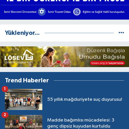
Yükleniyor...
Trend Haberler
1
55 yıllık mağduriyete suç duyurusu!
2
Madde bağımlısı mücadelesi: 3
genç dipsiz kuyudan kurtuldu