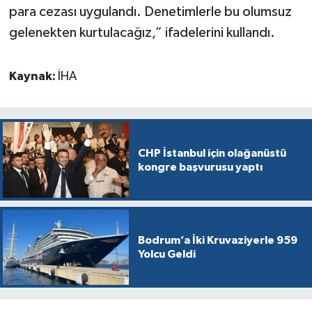
para cezası uygulandı. Denetimlerle bu olumsuz
gelenekten kurtulacağız,” ifadelerini kullandı.
Kaynak:
İHA
CHP İstanbul için olağanüstü
kongre başvurusu yaptı
Bodrum’a İki Kruvaziyerle 959
Yolcu Geldi