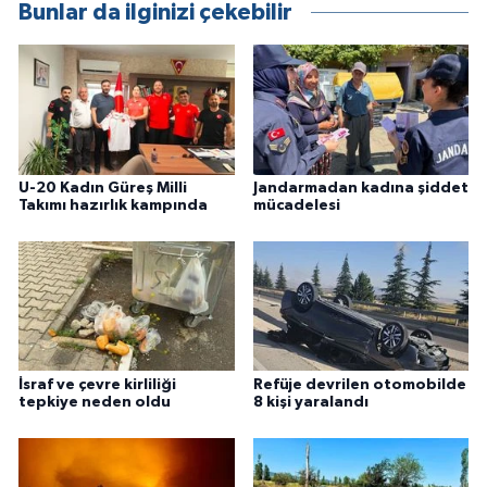
Bunlar da ilginizi çekebilir
U-20 Kadın Güreş Milli
Jandarmadan kadına şiddet
Takımı hazırlık kampında
mücadelesi
İsraf ve çevre kirliliği
Refüje devrilen otomobilde
tepkiye neden oldu
8 kişi yaralandı