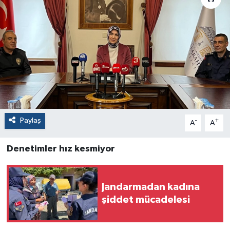
Paylaş
-
+
A
A
Denetimler hız kesmiyor
Jandarmadan kadına
şiddet mücadelesi