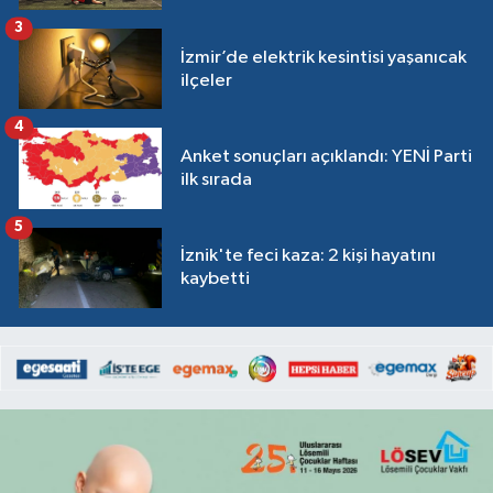
3
İzmir’de elektrik kesintisi yaşanıcak
ilçeler
4
Anket sonuçları açıklandı: YENİ Parti
ilk sırada
5
İznik'te feci kaza: 2 kişi hayatını
kaybetti