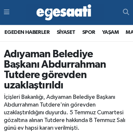
Foto Galeri
SİYASET
EGEDEN HABERLER
Hava Durumu
EGEDEN HABERLER
SİYASET
SPOR
YAŞAM
MA
Video
SPOR
SİYASET
Trafik Durumu
Adıyaman Belediye
Yazarlar
YAŞAM
SPOR
Süper Lig Puan Durumu ve Fikstür
Başkanı Abdurrahman
MAGAZİN
YAŞAM
Tüm Manşetler
Tutdere görevden
uzaklaştırıldı
RESMİ REKLAMLAR
MAGAZİN
Son Dakika Haberleri
İçişleri Bakanlığı, Adıyaman Belediye Başkanı
RESMİ REKLAMLAR
Haber Arşivi
Abdurrahman Tutdere'nin görevden
uzaklaştırıldığını duyurdu. 5 Temmuz Cumartesi
Egemax TV
gözaltına alınan Tutdere hakkında 8 Temmuz Salı
günü ev hapsi kararı verilmişti.