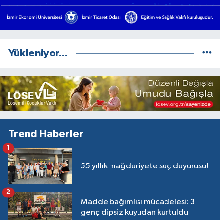
Yükleniyor...
Trend Haberler
1
55 yıllık mağduriyete suç duyurusu!
2
Madde bağımlısı mücadelesi: 3
genç dipsiz kuyudan kurtuldu