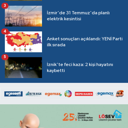
3
İzmir'de 31 Temmuz'da planlı
elektrik kesintisi
4
Anket sonuçları açıklandı: YENİ Parti
ilk sırada
5
İznik'te feci kaza: 2 kişi hayatını
kaybetti