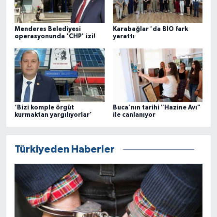
Menderes Belediyesi
Karabağlar 'da BİO fark
operasyonunda ‘CHP' izi!
yarattı
‘Bizi komple örgüt
Buca'nın tarihi "Hazine Avı"
kurmaktan yargılıyorlar’
ile canlanıyor
Türkiyeden Haberler