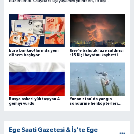
düzenlendi. Olayda 6 kişi yaşamını yitirirken, 15 kişi
yaralandı. 14 yaşındaki saldırganın okul öğrencisi olduğu
açıklandı.
Euro banknotlarında yeni
Kiev'e balistik füze saldırısı
dönem başlıyor
: 15 Kişi hayatını kaybetti
Rusya askeri yük taşıyan 4
Yunanistan'da yangın
gemiyi vurdu
söndürme helikopterleri
çarpıştı
Ege Saati Gazetesi & İş'te Ege