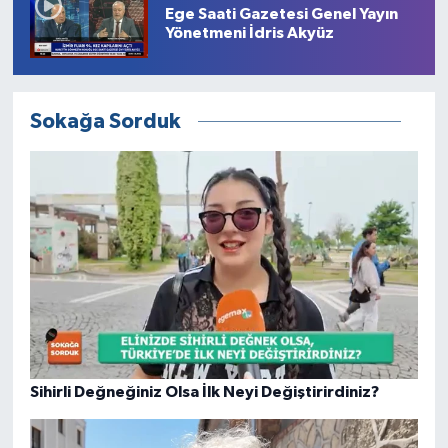
Ege Saati Gazetesi Genel Yayın
Yönetmeni İdris Akyüz
Sokağa Sorduk
Sihirli Değneğiniz Olsa İlk Neyi Değiştirirdiniz?