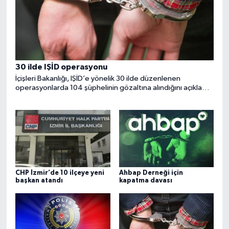
30 ilde IŞİD operasyonu
İçişleri Bakanlığı, IŞİD’e yönelik 30 ilde düzenlenen
operasyonlarda 104 şüphelinin gözaltına alındığını açıkladı.
Şüphelilerin örgüte finans sağladığı ve sosyal medyada
propaganda yaptığı öne sürüldü.
CHP İzmir’de 10 ilçeye yeni
Ahbap Derneği için
başkan atandı
kapatma davası