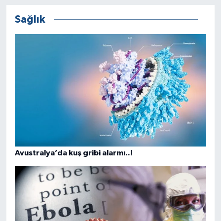
Sağlık
Avustralya’da kuş gribi alarmı..!