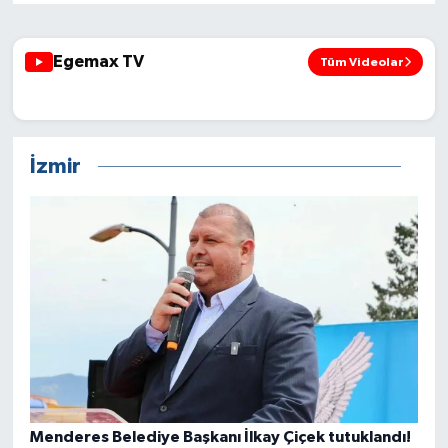
Egemax TV
Tüm Videolar
6 AĞUSTOS ON'DAN SONRA
İzmir
Menderes Belediye Başkanı İlkay Çiçek tutuklandı!