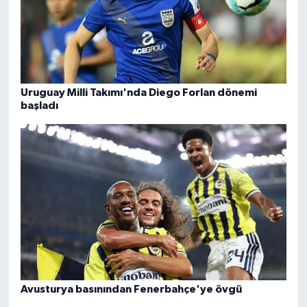
Uruguay Milli Takımı'nda Diego Forlan dönemi
başladı
Avusturya basınından Fenerbahçe'ye övgü