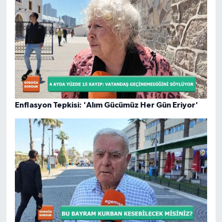
Enflasyon Tepkisi: 'Alım Gücümüz Her Gün Eriyor'