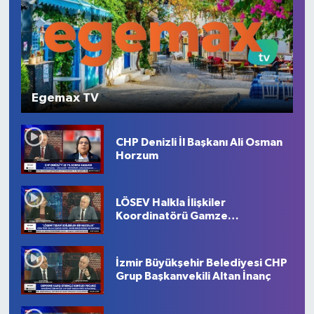
Egemax TV
CHP Denizli İl Başkanı Ali Osman
Horzum
LÖSEV Halkla İlişkiler
Koordinatörü Gamze
Berçin Edirne
İzmir Büyükşehir Belediyesi CHP
Grup Başkanvekili Altan İnanç