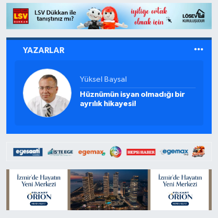
YAZARLAR
Halim Bahadır
Engelli çocukların anneleri ve
mizah…