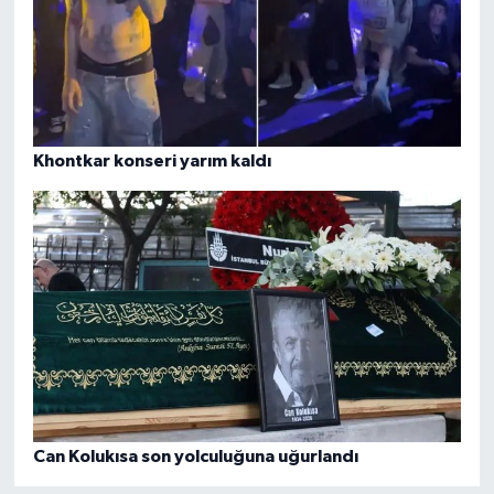
Khontkar konseri yarım kaldı
Can Kolukısa son yolculuğuna uğurlandı