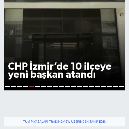
Eğitimciler hukuki süreç
başlatacak
6
1
2
3
4
5
7
8
9
10
11
12
13
14
15
16
17
18
19
20
TÜM PIYASALARI TRADINGVIEW ÜZERINDEN TAKIP EDIN