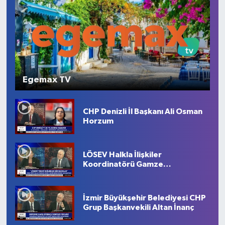
Egemax TV
CHP Denizli İl Başkanı Ali Osman
Horzum
LÖSEV Halkla İlişkiler
Koordinatörü Gamze
Berçin Edirne
İzmir Büyükşehir Belediyesi CHP
Grup Başkanvekili Altan İnanç