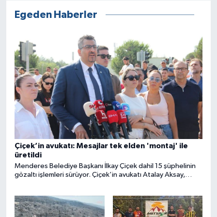
Egeden Haberler
Çiçek’in avukatı: Mesajlar tek elden 'montaj' ile
üretildi
Menderes Belediye Başkanı İlkay Çiçek dahil 15 şüphelinin
gözaltı işlemleri sürüyor. Çiçek’in avukatı Atalay Aksay,
mesajların tek bir elden ‘montaj’ olarak yayıldığına dikkati
çekerek, iddianamenin hazırlanmadığını söyledi.