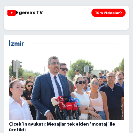
Egemax TV
Tüm Videolar
EGEMAX TV CANLI YAYIN
İzmir
Çiçek’in avukatı: Mesajlar tek elden 'montaj' ile
üretildi