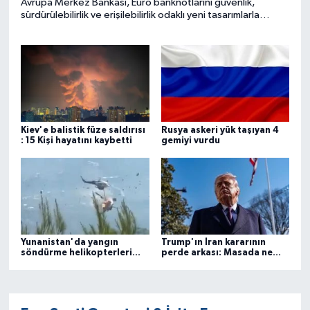
Avrupa Merkez Bankası, Euro banknotlarını güvenlik,
sürdürülebilirlik ve erişilebilirlik odaklı yeni tasarımlarla
yenilemeye hazırlanıyor.
Kiev'e balistik füze saldırısı
Rusya askeri yük taşıyan 4
: 15 Kişi hayatını kaybetti
gemiyi vurdu
Yunanistan'da yangın
Trump'ın İran kararının
söndürme helikopterleri
perde arkası: Masada ne
çarpıştı
var?