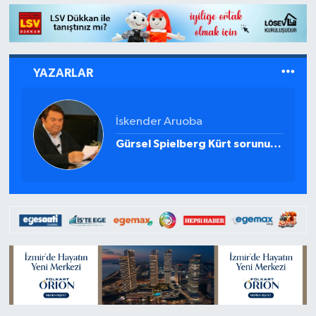
YAZARLAR
İdris Akyüz
Yargıtay’ın işi kolay değil !