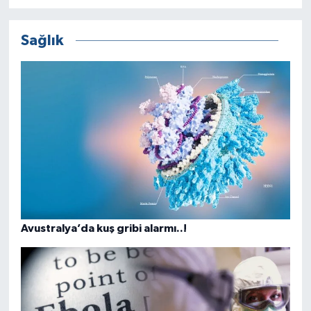
Sağlık
Avustralya’da kuş gribi alarmı..!