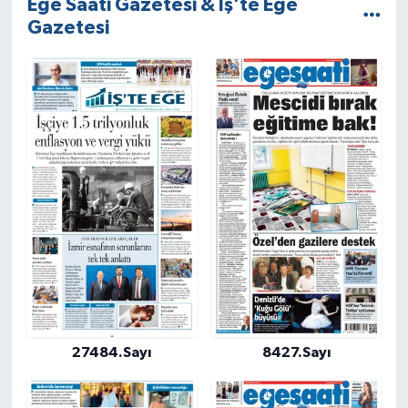
Ege Saati Gazetesi & İş'te Ege
Gazetesi
27484.Sayı
8427.Sayı