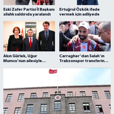
Eski Zafer Partisi İl Başkanı
Ertuğrul Özkök ifade
silahlı saldırıda yaralandı
vermek için adliyede
Akın Gürlek, Uğur
Carragher'dan Salah'ın
Mumcu'nun ailesiyle
Trabzonspor transferine
görüştü
eleştiri