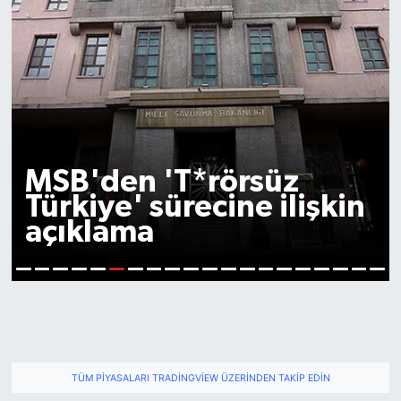
Özgür Özel'den açlık
grevindeki gazi ve
ailelerine destek
7
1
2
3
4
5
6
8
9
10
11
12
13
14
15
16
17
18
19
20
TÜM PIYASALARI TRADINGVIEW ÜZERINDEN TAKIP EDIN