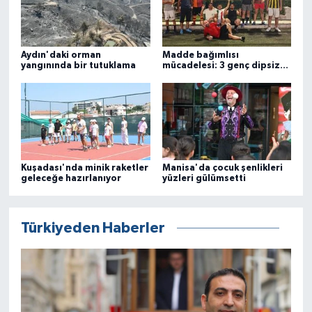
Aydın'daki orman
Madde bağımlısı
yangınında bir tutuklama
mücadelesi: 3 genç dipsiz
kuyudan kurtuldu
Kuşadası'nda minik raketler
Manisa'da çocuk şenlikleri
geleceğe hazırlanıyor
yüzleri gülümsetti
Türkiyeden Haberler