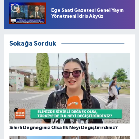
Ege Saati Gazetesi Genel Yayın
Yönetmeni İdris Akyüz
Sokağa Sorduk
Sihirli Değneğiniz Olsa İlk Neyi Değiştirirdiniz?