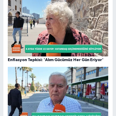
Enflasyon Tepkisi: 'Alım Gücümüz Her Gün Eriyor'