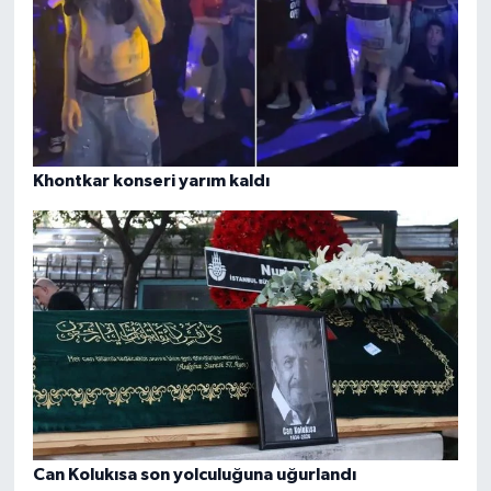
Khontkar konseri yarım kaldı
Can Kolukısa son yolculuğuna uğurlandı