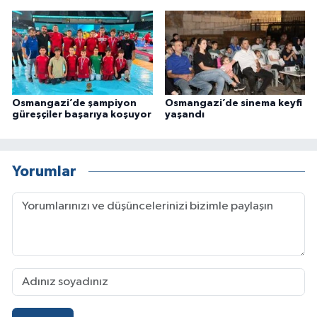
Osmangazi’de şampiyon
Osmangazi’de sinema keyfi
güreşçiler başarıya koşuyor
yaşandı
Yorumlar