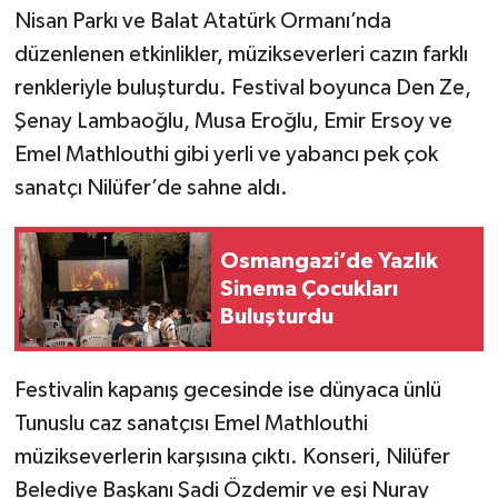
Nisan Parkı ve Balat Atatürk Ormanı’nda
düzenlenen etkinlikler, müzikseverleri cazın farklı
renkleriyle buluşturdu. Festival boyunca Den Ze,
Şenay Lambaoğlu, Musa Eroğlu, Emir Ersoy ve
Emel Mathlouthi gibi yerli ve yabancı pek çok
sanatçı Nilüfer’de sahne aldı.
Osmangazi’de Yazlık
Sinema Çocukları
Buluşturdu
Festivalin kapanış gecesinde ise dünyaca ünlü
Tunuslu caz sanatçısı Emel Mathlouthi
müzikseverlerin karşısına çıktı. Konseri, Nilüfer
Belediye Başkanı Şadi Özdemir ve eşi Nuray