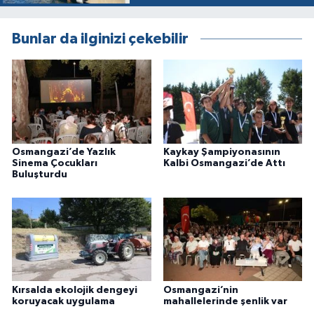
Bunlar da ilginizi çekebilir
Osmangazi’de Yazlık
Kaykay Şampiyonasının
Sinema Çocukları
Kalbi Osmangazi’de Attı
Buluşturdu
Kırsalda ekolojik dengeyi
Osmangazi’nin
koruyacak uygulama
mahallelerinde şenlik var