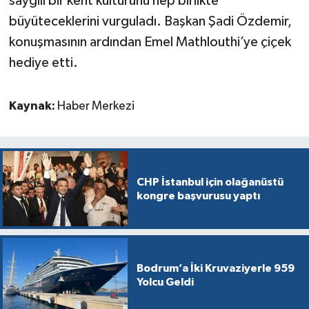
saygılı bir kent kültürünü hep birlikte
büyüteceklerini vurguladı. Başkan Şadi Özdemir,
konuşmasının ardından Emel Mathlouthi’ye çiçek
hediye etti.
Kaynak:
Haber Merkezi
CHP İstanbul için olağanüstü
kongre başvurusu yaptı
Bodrum’a İki Kruvaziyerle 959
Yolcu Geldi