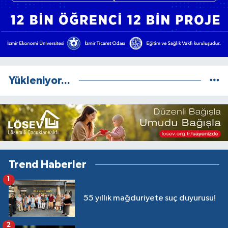
Yükleniyor...
Trend Haberler
1
55 yıllık mağduriyete suç duyurusu!
2