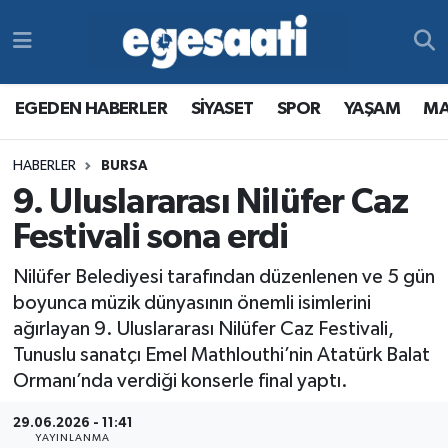
Foto Galeri
SİYASET
EGEDEN HABERLER
Hava Durumu
EGEDEN HABERLER
SİYASET
SPOR
YAŞAM
MA
Video
SPOR
SİYASET
Trafik Durumu
HABERLER
BURSA
Yazarlar
YAŞAM
SPOR
Süper Lig Puan Durumu ve Fikstür
9. Uluslararası Nilüfer Caz
MAGAZİN
YAŞAM
Tüm Manşetler
Festivali sona erdi
Nilüfer Belediyesi tarafından düzenlenen ve 5 gün
RESMİ REKLAMLAR
MAGAZİN
Son Dakika Haberleri
boyunca müzik dünyasının önemli isimlerini
ağırlayan 9. Uluslararası Nilüfer Caz Festivali,
RESMİ REKLAMLAR
Haber Arşivi
Tunuslu sanatçı Emel Mathlouthi’nin Atatürk Balat
Ormanı’nda verdiği konserle final yaptı.
Egemax TV
29.06.2026 - 11:41
YAYINLANMA