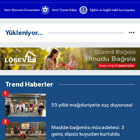
Yükleniyor...
Trend Haberler
1
55 yıllık mağduriyete suç duyurusu!
2
Madde bağımlısı mücadelesi: 3
genç dipsiz kuyudan kurtuldu