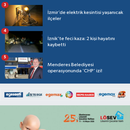
3
İzmir’de elektrik kesintisi yaşanıcak
ilçeler
4
İznik'te feci kaza: 2 kişi hayatını
kaybetti
5
Menderes Belediyesi
operasyonunda ‘CHP' izi!