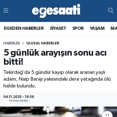
Foto Galeri
SİYASET
EGEDEN HABERLER
Hava Durumu
EGEDEN HABERLER
SİYASET
SPOR
YAŞAM
MA
Video
SPOR
SİYASET
Trafik Durumu
HABERLER
ULUSAL HABERLER
Yazarlar
YAŞAM
SPOR
Süper Lig Puan Durumu ve Fikstür
5 günlük arayışın sonu acı
MAGAZİN
YAŞAM
Tüm Manşetler
bitti!
Tekirdağ’da 5 gündür kayıp olarak aranan yaşlı
RESMİ REKLAMLAR
MAGAZİN
Son Dakika Haberleri
adam, Naip Barajı yakınındaki dere yatağında ölü
halde bulundu.
RESMİ REKLAMLAR
Haber Arşivi
04.11.2025 - 19:56
Egemax TV
YAYINLANMA