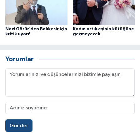
Naci Görür’den Balıkesir için
Kadın artık eşinin kütüğüne
kritik uyarı!
geçmeyecek
Yorumlar
Gönder