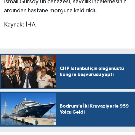
İsmail Gürsoy’un cenazesi, savcılık incelemesinin
ardından hastane morguna kaldırıldı.
Kaynak: İHA
CHP İstanbul için olağanüstü
kongre başvurusu yaptı
Bodrum’a İki Kruvaziyerle 959
Yolcu Geldi