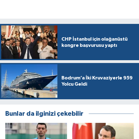
CHP İstanbul için olağanüstü
kongre başvurusu yaptı
Bodrum’a İki Kruvaziyerle 959
Yolcu Geldi
Bunlar da ilginizi çekebilir