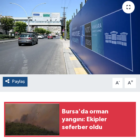
Paylaş
-
+
A
A
Bursa'da orman
yangını: Ekipler
seferber oldu