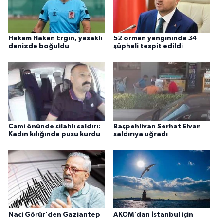
Hakem Hakan Ergin, yasaklı
52 orman yangınında 34
denizde boğuldu
şüpheli tespit edildi
Cami önünde silahlı saldırı:
Başpehlivan Serhat Elvan
Kadın kılığında pusu kurdu
saldırıya uğradı
Naci Görür'den Gaziantep
AKOM'dan İstanbul için