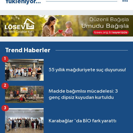
Yükleniyor...
Trend Haberler
1
55 yıllık mağduriyete suç duyurusu!
2
Madde bağımlısı mücadelesi: 3
genç dipsiz kuyudan kurtuldu
3
Karabağlar 'da BİO fark yarattı