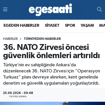
Foto Galeri
SİYASET
EGEDEN HABERLER
Hava Durumu
EGEDEN HABERLER
SİYASET
SPOR
YAŞAM
MA
Video
SPOR
SİYASET
Trafik Durumu
HABERLER
TÜRKİYEDEN HABERLER
Yazarlar
YAŞAM
SPOR
Süper Lig Puan Durumu ve Fikstür
36. NATO Zirvesi öncesi
MAGAZİN
YAŞAM
Tüm Manşetler
güvenlik önlemleri artırıldı
Türkiye’nin ev sahipliğinde Ankara’da
RESMİ REKLAMLAR
MAGAZİN
Son Dakika Haberleri
düzenlenecek 36. NATO Zirvesi için “Operasyon
Turkuaz” planı devreye alınırken, kent genelinde
RESMİ REKLAMLAR
Haber Arşivi
denetim ve güvenlik uygulamaları yoğunlaştırıldı.
Egemax TV
25.06.2026 - 09:48
YAYINLANMA