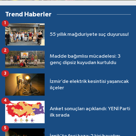
Trend Haberler
1
55 yıllık mağduriyete suç duyurusu!
2
Madde bağımlısı mücadelesi: 3
genç dipsiz kuyudan kurtuldu
3
İzmir’de elektrik kesintisi yaşanıcak
ilçeler
4
Anket sonuçları açıklandı: YENİ Parti
ilk sırada
5