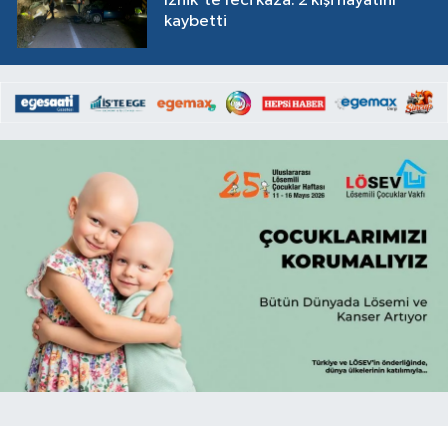
İznik'te feci kaza: 2 kişi hayatını
kaybetti