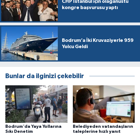
CHP İstanbul için olağanüstü
kongre başvurusu yaptı
Bodrum’a İki Kruvaziyerle 959
Yolcu Geldi
Bunlar da ilginizi çekebilir
Bodrum'da Yaya Yollarına
Belediyeden vatandaşların
Sıkı Denetim
taleplerine hızlı yanıt