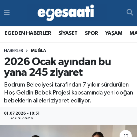
Foto Galeri
SİYASET
EGEDEN HABERLER
Hava Durumu
EGEDEN HABERLER
SİYASET
SPOR
YAŞAM
MA
Video
SPOR
SİYASET
Trafik Durumu
HABERLER
MUĞLA
Yazarlar
YAŞAM
SPOR
Süper Lig Puan Durumu ve Fikstür
2026 Ocak ayından bu
MAGAZİN
YAŞAM
Tüm Manşetler
yana 245 ziyaret
Bodrum Belediyesi tarafından 7 yıldır sürdürülen
RESMİ REKLAMLAR
MAGAZİN
Son Dakika Haberleri
Hoş Geldin Bebek Projesi kapsamında yeni doğan
bebeklerin aileleri ziyaret ediliyor.
RESMİ REKLAMLAR
Haber Arşivi
01.07.2026 - 10:51
Egemax TV
YAYINLANMA