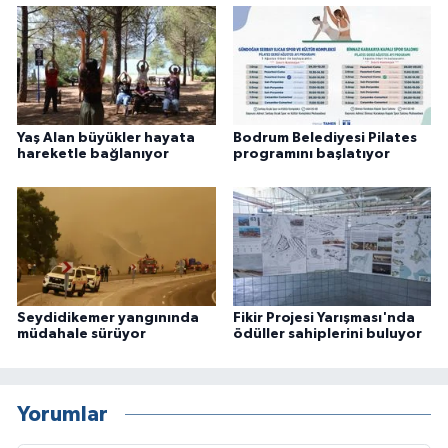
Yaş Alan büyükler hayata
Bodrum Belediyesi Pilates
hareketle bağlanıyor
programını başlatıyor
Seydidikemer yangınında
Fikir Projesi Yarışması'nda
müdahale sürüyor
ödüller sahiplerini buluyor
Yorumlar