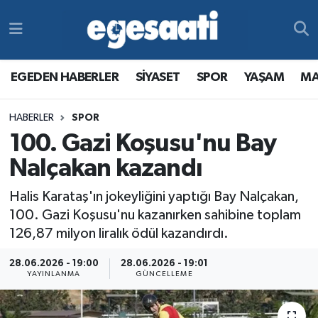
Foto Galeri
SİYASET
EGEDEN HABERLER
Hava Durumu
EGEDEN HABERLER
SİYASET
SPOR
YAŞAM
MA
Video
SPOR
SİYASET
Trafik Durumu
HABERLER
SPOR
Yazarlar
YAŞAM
SPOR
Süper Lig Puan Durumu ve Fikstür
100. Gazi Koşusu'nu Bay
MAGAZİN
YAŞAM
Tüm Manşetler
Nalçakan kazandı
Halis Karataş'ın jokeyliğini yaptığı Bay Nalçakan,
RESMİ REKLAMLAR
MAGAZİN
Son Dakika Haberleri
100. Gazi Koşusu'nu kazanırken sahibine toplam
126,87 milyon liralık ödül kazandırdı.
RESMİ REKLAMLAR
Haber Arşivi
28.06.2026 - 19:00
28.06.2026 - 19:01
Egemax TV
YAYINLANMA
GÜNCELLEME