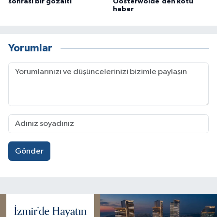
sonrası bir gözaltı
Oosterwolde'den kötü
haber
Yorumlar
Gönder