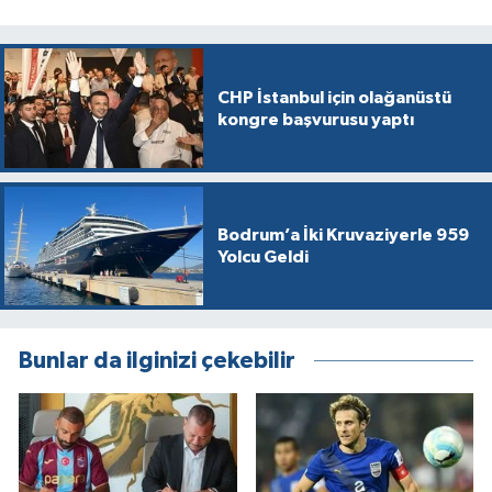
CHP İstanbul için olağanüstü
kongre başvurusu yaptı
Bodrum’a İki Kruvaziyerle 959
Yolcu Geldi
Bunlar da ilginizi çekebilir